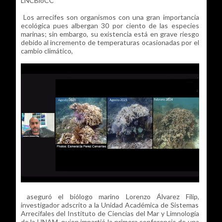
LNCBioCC
Los arrecifes son organismos con una gran importancia
ecológica pues albergan 30 por ciento de las especies
marinas; sin embargo, su existencia está en grave riesgo
debido al incremento de temperaturas ocasionadas por el
cambio climático,
aseguró el biólogo marino Lorenzo Álvarez Filip,
investigador adscrito a la Unidad Académica de Sistemas
Arrecifales del Instituto de Ciencias del Mar y Limnología
de la UNAM, quien impartió la primera conferencia de una