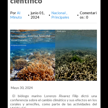
científico
Por
Al
junio 01,
Nacional
Comentari
•
•
•
Minuto
2024
Principales
os : 0
Mayo 30, 2024
El biólogo marino Lorenzo Álvarez Filip dictó una
conferencia sobre el cambio climático y sus efectos en los
corales y arrecifes, como parte de las actividades del