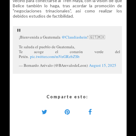
vecino para conectarse al Tren Maya, con la visión de que
Belice también lo haga, tras acordar la promoción de
"negociaciones trinacionales", así como realizar los
debidos estudios de factibilidad.
¡Bienvenida a Guatemala
@Claudiashein
! 🇬🇹🇲🇽
Te saluda el pueblo de Guatemala,
Te acoge el corazón verde del
Petén.
pic.twitter.com/mVnGRzbZSb
— Bernardo Arévalo (@BArevalodeLeon)
August 15, 2025
Comparte esto: