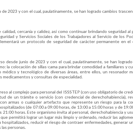
o de 2023 y con el cual, paulatinamente, se han logrado cambios trasce
lidad, cercanía y calidez, así como continuar brindando seguridad al 
guridad y Servicios Sociales de los Trabajadores al Servicio de los Po
mplementará un protocolo de seguridad de carácter permanente en el 
urso desde junio de 2023 y con el cual, paulatinamente, se han lograd
mo: la colocación de sillas-cama para brindar comodidad a familiares y c
o médico y tecnológico de diversas áreas, entre ellos, un resonador 
sos medicamentos y consultas de especialidad.
eso al complejo para personal del ISSSTEP (con uso obligatorio de cred
itud de un trámite o servicio (con credencial de derechohabiencia), re
 con armas o cualquier artefacto que represente un riesgo para la c
ospitalizados (de 07:00 a 09:00 horas, de 13:00 a 15:00 horas y de 19:0
as 21:00 horas. Este organismo invita al personal, derechohabiencia y us
que permitirá lograr un lugar más limpio y ordenado, reducir las aglome
u hospitalizados, reducir el riesgo de contraer enfermedades, generar u
 las personas.