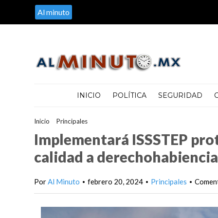
Al minuto
INICIO
POLÍTICA
SEGURIDAD
Inicio
>
Principales
>
Implementará ISSSTEP protocolo para forta
Implementará ISSSTEP prot
calidad a derechohabiencia
Por
Al Minuto
febrero 20, 2024
Principales
Coment
•
•
•