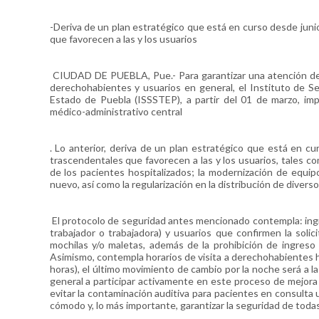
-Deriva de un plan estratégico que está en curso desde juni
que favorecen a las y los usuarios
CIUDAD DE PUEBLA, Pue.- Para garantizar una atención de ca
derechohabientes y usuarios en general, el Instituto de Se
Estado de Puebla (ISSSTEP), a partir del 01 de marzo, i
médico-administrativo central
. Lo anterior, deriva de un plan estratégico que está en c
trascendentales que favorecen a las y los usuarios, tales co
de los pacientes hospitalizados; la modernización de equip
nuevo, así como la regularización en la distribución de diver
El protocolo de seguridad antes mencionado contempla: ingr
trabajador o trabajadora) y usuarios que confirmen la solic
mochilas y/o maletas, además de la prohibición de ingreso
Asimismo, contempla horarios de visita a derechohabientes h
horas), el último movimiento de cambio por la noche será a l
general a participar activamente en este proceso de mejora 
evitar la contaminación auditiva para pacientes en consulta 
cómodo y, lo más importante, garantizar la seguridad de todas