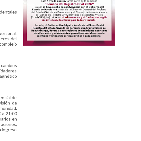
ndentales
personal,
deres del
complejo
o cambios
uidadores
magnético
encial de
visión de
omunidad.
0 a 21:00
uarios en
raciones,
n ingreso