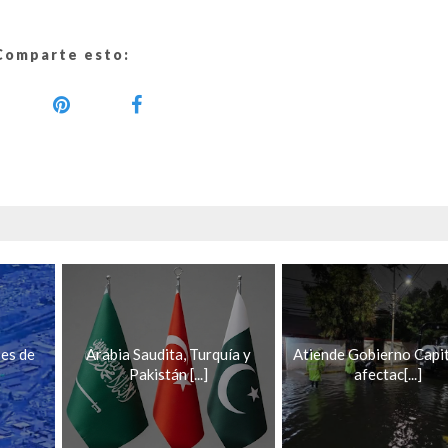
Comparte esto:
ses de
Arabia Saudita, Turquía y
Atiende Gobierno Capit
Pakistán [...]
afectac[...]