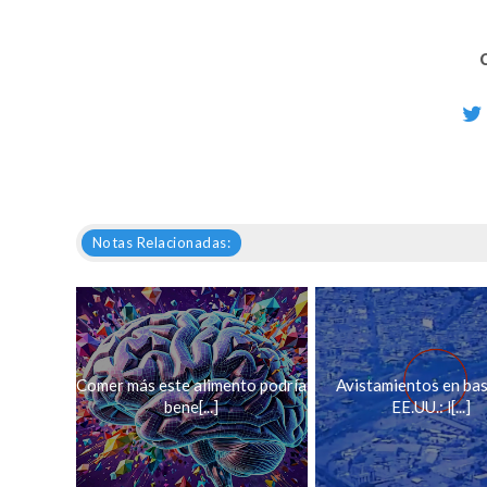
Notas Relacionadas:
Comer más este alimento podría
Avistamientos en ba
bene[...]
EE.UU.: l[...]