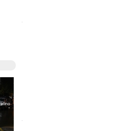
.
alino
.