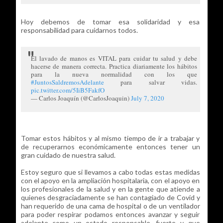
Hoy debemos de tomar esa solidaridad y esa
responsabilidad para cuidarnos todos.
El lavado de manos es VITAL para cuidar tu salud y debe
hacerse de manera correcta. Practica diariamente los hábitos
para la nueva normalidad con los que
#JuntosSaldremosAdelante
para salvar vidas.
pic.twitter.com/5IiB5FakfO
— Carlos Joaquín (@CarlosJoaquin)
July 7, 2020
Tomar estos hábitos y al mismo tiempo de ir a trabajar y
de recuperarnos económicamente entonces tener un
gran cuidado de nuestra salud.
Estoy seguro que si llevamos a cabo todas estas medidas
con el apoyo en la ampliación hospitalaria, con el apoyo en
los profesionales de la salud y en la gente que atiende a
quienes desgraciadamente se han contagiado de Covid y
han requerido de una cama de hospital o de un ventilador
para poder respirar podamos entonces avanzar y seguir
adelante como un estado responsable, fuerte y que