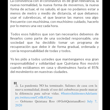
La convivencia con el coronavirus es de gran relevancia, la
nueva normalidad, la nueva forma de movernos, la nueva
forma de actuar, el no saludo, el que no podamos estar a
menos de metro y medio de distancia, el que debamos
usar el cubrebocas, el que lavarse las manos sea algo
frecuente con muchísima, con muchísimo cuidado, hacerlo
por lo menos una vez cada hora.
Todos esos hábitos que son tan necesarios debemos de
llevarlos como parte de una sociedad responsable, una
sociedad que ha decidido tomar un programa de
recuperación que debe ir de forma gradual, ordenada y
con la responsabilidad de todas y todos.
Yo les pido a todos ustedes que mantengamos esa gran
responsabilidad y solidaridad que Quintana Roo mostró
cuando estábamos en casa y disminuimos hasta el 85%
del movimiento en nuestras ciudades.
⚠️ La pandemia NO ha terminado. Salimos de casa con la
nueva normalidad, donde el uso del cubrebocas puede marcar
la diferencia para salvar vidas.
#JuntosSaldremosAdelante
pic.twitter.com/Cs4Ik4UAae
— Gobierno Quintana Roo (@GobQuintanaRoo)
July 7,
2020