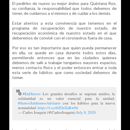
El pedirles de nuevo su mejor ánimo para Quintana Roo,
su confianza, la responsabilidad que todos debemos de
tener, de cuidarnos a sí mismos y de cuidar a los demás.
Estar atentos a esta convivencia que tenemos en el
programa de recuperación de nuestro estado, de
recuperación económica de nuestro estado en el que
deberemos de convivir con el coronavirus fuera de casa.
Por eso es tan importante que quien pueda permanecer
en ella, se quede en casa durante todos estos días,
permitiendo entonces que en las ciudades quienes
debemos de salir a trabajar tengamos mayores espacios,
menos contacto físico y el poder entonces entrar a toda
esta serie de hábitos que como sociedad debemos de
tomar.
🔵
#EnDirecto
Los grandes desafíos se superan unidos, la
solidaridad es un valor esencial para la unidad.
#JuntosSaldremosAdelante
con los hábitos para la nueva
normalidad.
https://t.co/6ZOsXaRw9d
— Carlos Joaquín (@CarlosJoaquin)
July 8, 2020