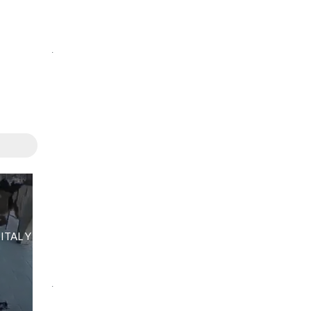
.
ITAL Y
.