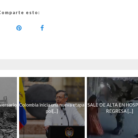
Comparte esto:
versario
Colombia inicia una nueva etapa
SALE DE ALTA EN HOSP
pol[...]
REGRESA [...]