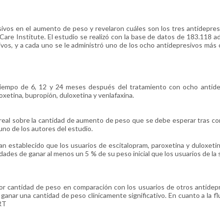
sivos en el aumento de peso y revelaron cuáles son los tres antidepre
are Institute. El estudio se realizó con la base de datos de 183.118 a
vos, y a cada uno se le administró uno de los ocho antidepresivos má
tiempo de 6, 12 y 24 meses después del tratamiento con ocho antide
oxetina, bupropión, duloxetina y venlafaxina.
real sobre la cantidad de aumento de peso que se debe esperar tras c
no de los autores del estudio.
an establecido que los usuarios de escitalopram, paroxetina y duloxeti
ades de ganar al menos un 5 % de su peso inicial que los usuarios de la s
or cantidad de peso en comparación con los usuarios de otros antidep
anar una cantidad de peso clínicamente significativo. En cuanto a la fl
RT