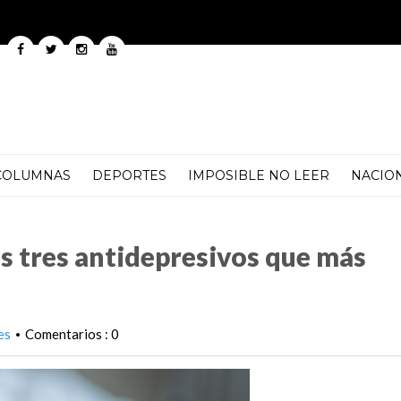
COLUMNAS
DEPORTES
IMPOSIBLE NO LEER
NACIO
resivos que más engordan
os tres antidepresivos que más
es
Comentarios : 0
•