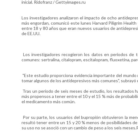
inicial. Ridofranz / Gettyimages.ru
Los investigadores analizaron el impacto de ocho antidepre
más engordan, comunicó este lunes Harvard Piligrim Health C
entre 18 y 80 años que eran nuevos usuarios de antidepresi
de EE.UU.
Los investigadores recogieron los datos en períodos de 
comunes: sertralina, citalopram, escitalopram, fluoxetina, par
"Este estudio proporciona evidencia importante del mundo 
tomar algunos de los antidepresivos más comunes", subrayó u
Tras un período de seis meses de estudio, los resultados h
más propensos a tener entre el 10 y el 15 % más de probabilid
el medicamento más común.
Por su parte, los usuarios del bupropión obtuvieron la men
resultó tener entre un 15 y 20 % menos de posibilidades de g
su uso no se asoció con un cambio de peso a los seis meses.