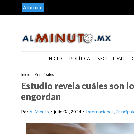
Al minuto
INICIO
POLÍTICA
SEGURIDAD
Inicio
>
Principales
>
Estudio revela cuáles son los tres antidep
Estudio revela cuáles son l
engordan
Por
Al Minuto
julio 03, 2024
Internacional
Principal
•
•