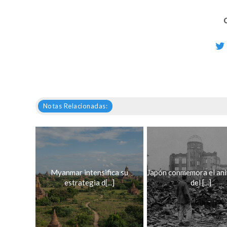
Notas Relacionadas:
Myanmar intensifica su
Japón conmemora el ani
estrategia d[...]
del [...]