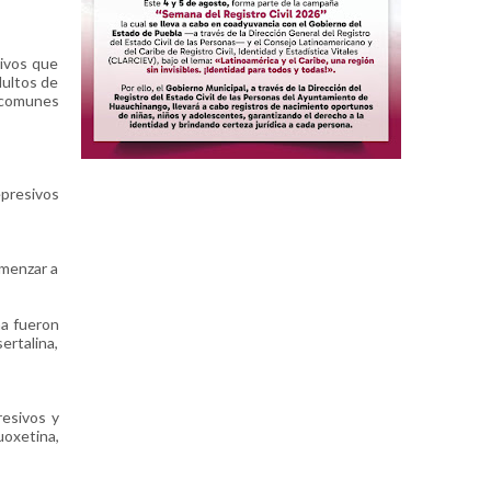
sivos que
dultos de
s comunes
presivos
omenzar a
na fueron
ertalina,
resivos y
uoxetina,