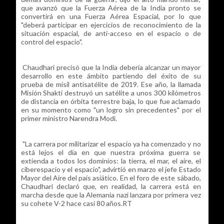
que avanzó que la Fuerza Aérea de la India pronto se
convertirá en una Fuerza Aérea Espacial, por lo que
"deberá participar en ejercicios de reconocimiento de la
situación espacial, de anti-acceso en el espacio o de
control del espacio".
Chaudhari precisó que la India debería alcanzar un mayor
desarrollo en este ámbito partiendo del éxito de su
prueba de misil antisatélite de 2019. Ese año, la llamada
Misión Shakti destruyó un satélite a unos 300 kilómetros
de distancia en órbita terrestre baja, lo que fue aclamado
en su momento como "un logro sin precedentes" por el
primer ministro Narendra Modi.
"La carrera por militarizar el espacio ya ha comenzado y no
está lejos el día en que nuestra próxima guerra se
extienda a todos los dominios: la tierra, el mar, el aire, el
ciberespacio y el espacio", advirtió en marzo el jefe Estado
Mayor del Aire del país asiático. En el foro de este sábado,
Chaudhari declaró que, en realidad, la carrera está en
marcha desde que la Alemania nazi lanzara por primera vez
su cohete V-2 hace casi 80 años.RT