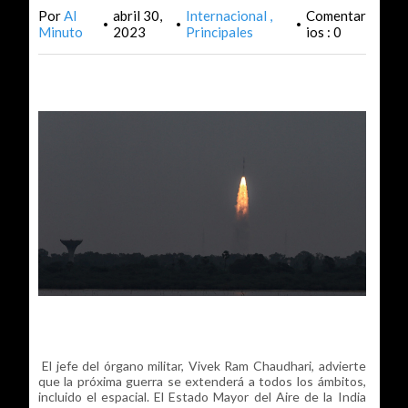
Por
Al
abril 30,
Internacional
Comentar
•
•
•
Minuto
2023
Principales
ios : 0
El jefe del órgano militar, Vivek Ram Chaudhari, advierte
que la próxima guerra se extenderá a todos los ámbitos,
incluido el espacial. El Estado Mayor del Aire de la India