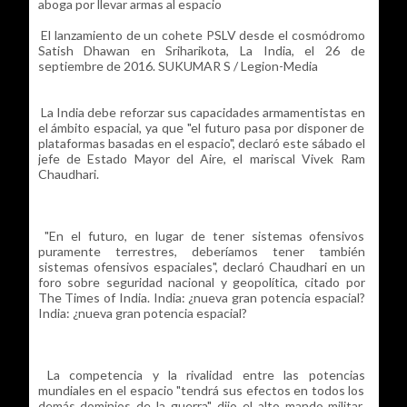
aboga por llevar armas al espacio
El lanzamiento de un cohete PSLV desde el cosmódromo
Satish Dhawan en Sriharikota, La India, el 26 de
septiembre de 2016. SUKUMAR S / Legion-Media
La India debe reforzar sus capacidades armamentistas en
el ámbito espacial, ya que "el futuro pasa por disponer de
plataformas basadas en el espacio", declaró este sábado el
jefe de Estado Mayor del Aire, el mariscal Vivek Ram
Chaudhari.
"En el futuro, en lugar de tener sistemas ofensivos
puramente terrestres, deberíamos tener también
sistemas ofensivos espaciales", declaró Chaudhari en un
foro sobre seguridad nacional y geopolítica, citado por
The Times of India. India: ¿nueva gran potencia espacial?
India: ¿nueva gran potencia espacial?
La competencia y la rivalidad entre las potencias
mundiales en el espacio "tendrá sus efectos en todos los
demás dominios de la guerra", dijo el alto mando militar,