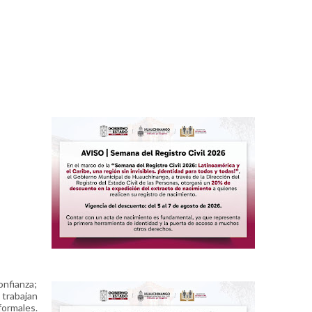
onfianza;
 trabajan
formales.