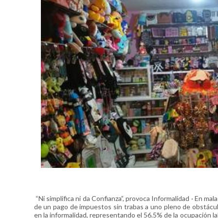
“Ni simplifica ni da Confianza”, provoca Informalidad · En mal
de un pago de impuestos sin trabas a uno pleno de obstáculo
en la informalidad, representando el 56.5% de la ocupación la