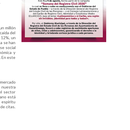
-
un millón
caída del
n 12%, un
ta se han
se social
onómica y
. En este
l mercado
a nuestra
l sector
cano está
 espíritu
de citas.