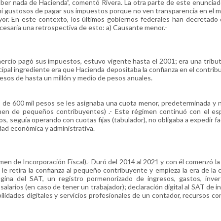
saber nada de Hacienda”, comentó Rivera. La otra parte de este enuncia
 ni gustosos de pagar sus impuestos porque no ven transparencia en el 
or. En este contexto, los últimos gobiernos federales han decretado 
ecesaria una retrospectiva de esto: a) Causante menor.-
mercio pagó sus impuestos, estuvo vigente hasta el 2001; era una tribu
cipal ingrediente era que Hacienda depositaba la confianza en el contrib
resos de hasta un millón y medio de pesos anuales.
de 600 mil pesos se les asignaba una cuota menor, predeterminada y 
men de pequeños contribuyentes) .- Este régimen continuó con el esp
os, seguía operando con cuotas fijas (tabulador), no obligaba a expedir fa
dad económica y administrativa.
n de Incorporación Fiscal).- Duró del 2014 al 2021 y con él comenzó la 
a le retira la confianza al pequeño contribuyente y empieza la era de la 
página del SAT, un registro pormenorizado de ingresos, gastos, inve
salarios (en caso de tener un trabajador); declaración digital al SAT de i
lidades digitales y servicios profesionales de un contador, recursos co