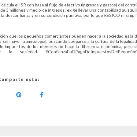
lcula el ISR con base al flujo de efectivo (ingresos y gastos) del contr
 3 millones y medio de ingresos; exige llevar una contabilidad quisquil
la desconfianza y en su condición punitiva, por lo que RESICO ni simplif
ión que los pequeños comerciantes pueden hacer a la sociedad es la 
 sin mayor tramitología), buscando apegarse a la cultura de la legalidad,
de impuestos de los menores no hace la diferencia económica, pero sí
la sociedad. #ConfianzaEnElPagoDeImpuestosDelPequeñoC
Comparte esto: