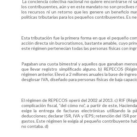
La conciencia colectiva nacional no quiere encontrarse ni 
los contribuyentes, aún y en este mandato no son proclives
los recursos ni un retorno que les genere un beneficio may
políticas tributarias para los pequeños contribuyentes. Es n
Esta tributación fue la primera forma en que el pequeño co
acción directa sin burocratismos, bastante amable, cuyo prin
este régimen pertenecían todas las personas físicas con ing
Pagaban una cuota bimestral y aquellos que ganaban menos 
que llevar registro simplificado alguno. b) REPECOS (Régi
régimen anterior. Elevó a 2 millones anuales la base de ingres
desglosar IVA, diseñado para personas físicas de baja capaci
El régimen de REPECOS operó del 2002 al 2013. c) RIF (Régime
complicación fiscal, “del cómo no”, a partir de este, Haciend
exige la entrega de facturas electrónicas utilizando la 
deducciones; declarar ISR, IVA y IEPS; retención del ISR por 
gastos. Este régimen le exigía al pequeño contribuyente habi
no contaba. d)