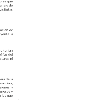
do es que
manejo de
distintas
.
tación de
uyente; a
no tenían
íritu del
cturas ni
era de la
coacción;
rsiones y
ngresos y
n los que
.