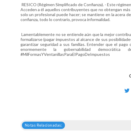
RESICO (Régimen Simplificado de Confianza). - Este régimen ca
Acceden a él aquellos contribuyentes que no obtengan más de
solo un profesional puede hacer; se mantiene en la acera de 
confianza, todo lo contrario, provoca informalidad.
Lamentablemente no se entiende aún que la mejor contribuc
formalizarse (pagar impuestos al alcance de sus posibilidades
garantizar seguridad a sus familias. Entender que el pago 
enormemente la gobernabilidad democrática de 
#MilFormasYVentanillasParaElPagoDeImpuestos
Notas Relacionadas: