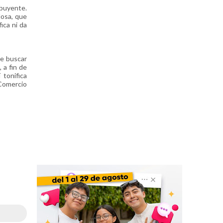
ibuyente.
losa, que
ica ni da
de buscar
 a fin de
 tonifica
omercio