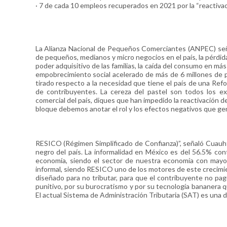
· 7 de cada 10 empleos recuperados en 2021 por la “reactivac
La Alianza Nacional de Pequeños Comerciantes (ANPEC) señ
de pequeños, medianos y micro negocios en el país, la pérdid
poder adquisitivo de las familias, la caída del consumo en má
empobrecimiento social acelerado de más de 6 millones de p
tirado respecto a la necesidad que tiene el país de una Refor
de contribuyentes. La cereza del pastel son todos los ext
comercial del país, diques que han impedido la reactivación 
bloque debemos anotar el rol y los efectos negativos que g
RESICO (Régimen Simplificado de Confianza)”, señaló Cuau
negro del país. La informalidad en México es del 56.5% con
economía, siendo el sector de nuestra economía con mayo
informal, siendo RESICO uno de los motores de este crecimie
diseñado para no tributar, para que el contribuyente no pag
punitivo, por su burocratismo y por su tecnología bananera 
El actual Sistema de Administración Tributaria (SAT) es una