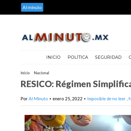
Al minuto
INICIO
POLÍTICA
SEGURIDAD
Inicio
>
Nacional
>
RESICO: Régimen Simplificado de Confianza
RESICO: Régimen Simplific
Por
Al Minuto
enero 25, 2022
Imposible de no leer
N
•
•