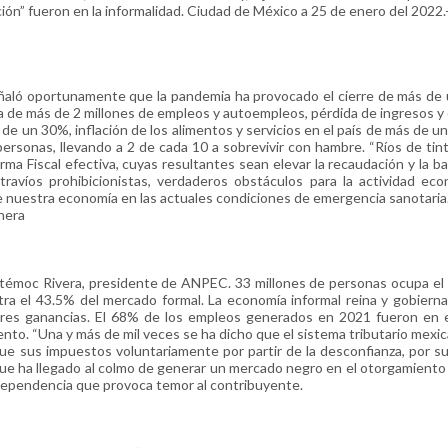
ión” fueron en la informalidad. Ciudad de México a 25 de enero del 2022.
aló oportunamente que la pandemia ha provocado el cierre de más de 
a de más de 2 millones de empleos y autoempleos, pérdida de ingresos y 
s de un 30%, inflación de los alimentos y servicios en el país de más de u
ersonas, llevando a 2 de cada 10 a sobrevivir con hambre. “Ríos de tin
ma Fiscal efectiva, cuyas resultantes sean elevar la recaudación y la ba
ravíos prohibicionistas, verdaderos obstáculos para la actividad ec
de nuestra economía en las actuales condiciones de emergencia sanotaria
enera
htémoc Rivera, presidente de ANPEC. 33 millones de personas ocupa e
tra el 43.5% del mercado formal. La economía informal reina y gobiern
res ganancias. El 68% de los empleos generados en 2021 fueron en e
nto. “Una y más de mil veces se ha dicho que el sistema tributario mexi
ue sus impuestos voluntariamente por partir de la desconfianza, por su
que ha llegado al colmo de generar un mercado negro en el otorgamiento 
 dependencia que provoca temor al contribuyente.