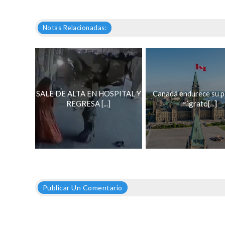
Notas Relacionadas:
SALE DE ALTA EN HOSPITAL Y
Canadá endurece su po
REGRESA [...]
migrato[...]
Publicar Un Comentario