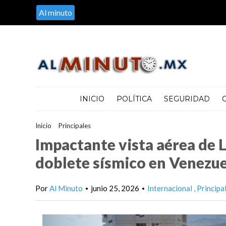
Al minuto
INICIO
POLÍTICA
SEGURIDAD
Inicio
>
Principales
>
Impactante vista aérea de La Guaira, zona d
Impactante vista aérea de L
doblete sísmico en Venezue
Por
Al Minuto
junio 25, 2026
Internacional
Principa
•
•