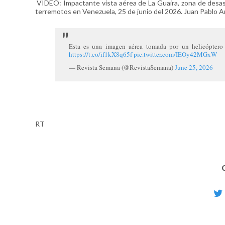
VIDEO: Impactante vista aérea de La Guaira, zona de desast
terremotos en Venezuela, 25 de junio del 2026. Juan Pablo A
Esta es una imagen aérea tomada por un helicóptero 
https://t.co/if1kX8q65f
pic.twitter.com/IEOy42MGxW
— Revista Semana (@RevistaSemana)
June 25, 2026
RT