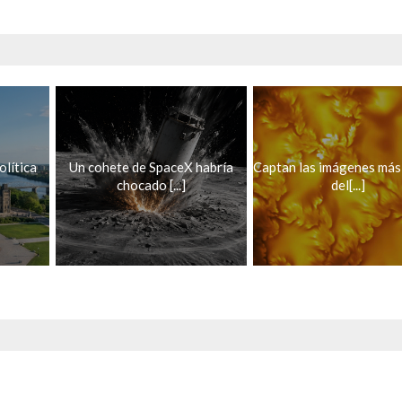
lítica
Un cohete de SpaceX habría
Captan las imágenes más 
chocado [...]
del[...]