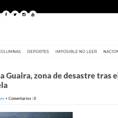
COLUMNAS
DEPORTES
IMPOSIBLE NO LEER
NACIO
e desastre tras el doblete sísmico en Venezuela
a Guaira, zona de desastre tras e
la
les
Comentarios : 0
•