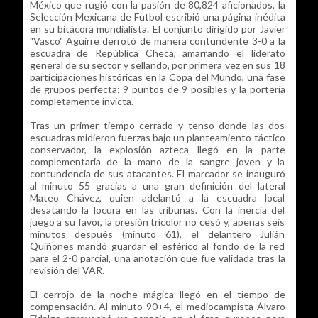
México que rugió con la pasión de 80,824 aficionados, la
Selección Mexicana de Futbol escribió una página inédita
en su bitácora mundialista. El conjunto dirigido por Javier
"Vasco" Aguirre derrotó de manera contundente 3-0 a la
escuadra de República Checa, amarrando el liderato
general de su sector y sellando, por primera vez en sus 18
participaciones históricas en la Copa del Mundo, una fase
de grupos perfecta: 9 puntos de 9 posibles y la portería
completamente invicta.
Tras un primer tiempo cerrado y tenso donde las dos
escuadras midieron fuerzas bajo un planteamiento táctico
conservador, la explosión azteca llegó en la parte
complementaria de la mano de la sangre joven y la
contundencia de sus atacantes. El marcador se inauguró
al minuto 55 gracias a una gran definición del lateral
Mateo Chávez, quien adelantó a la escuadra local
desatando la locura en las tribunas. Con la inercia del
juego a su favor, la presión tricolor no cesó y, apenas seis
minutos después (minuto 61), el delantero Julián
Quiñones mandó guardar el esférico al fondo de la red
para el 2-0 parcial, una anotación que fue validada tras la
revisión del VAR.
El cerrojo de la noche mágica llegó en el tiempo de
compensación. Al minuto 90+4, el mediocampista Álvaro