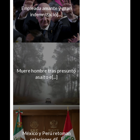
Empleada amante y gran
indemnizació[...]
Muere hombre tras presunto
asalto e[...]
México y Perú retoman
relaciones di[...]