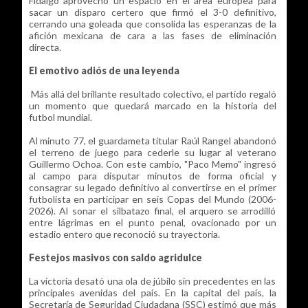
Fidalgo aprovechó un espacio en el área europea para
sacar un disparo certero que firmó el 3-0 definitivo,
cerrando una goleada que consolida las esperanzas de la
afición mexicana de cara a las fases de eliminación
directa.
El emotivo adiós de una leyenda
Más allá del brillante resultado colectivo, el partido regaló
un momento que quedará marcado en la historia del
futbol mundial.
Al minuto 77, el guardameta titular Raúl Rangel abandonó
el terreno de juego para cederle su lugar al veterano
Guillermo Ochoa. Con este cambio, "Paco Memo" ingresó
al campo para disputar minutos de forma oficial y
consagrar su legado definitivo al convertirse en el primer
futbolista en participar en seis Copas del Mundo (2006-
2026). Al sonar el silbatazo final, el arquero se arrodilló
entre lágrimas en el punto penal, ovacionado por un
estadio entero que reconoció su trayectoria.
Festejos masivos con saldo agridulce
La victoria desató una ola de júbilo sin precedentes en las
principales avenidas del país. En la capital del país, la
Secretaría de Seguridad Ciudadana (SSC) estimó que más