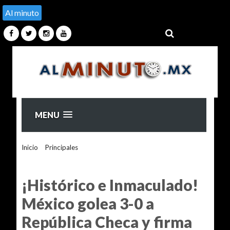
Al minuto
MENU
Inicio
>
Principales
>
¡Histórico e Inmaculado! México golea
3-0 a República Checa y firma una fase de grupos perfecta
por primera vez en los Mundiales
¡Histórico e Inmaculado!
México golea 3-0 a
República Checa y firma