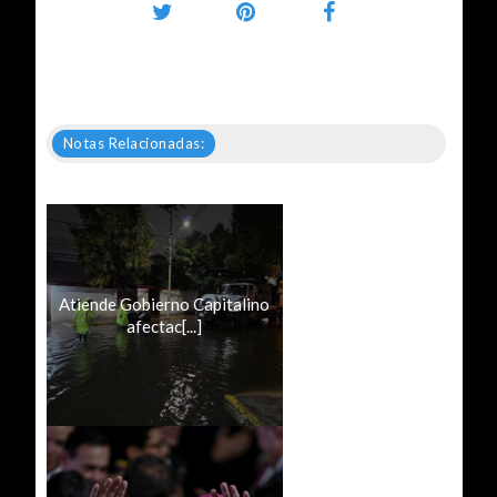
Notas Relacionadas:
Atiende Gobierno Capitalino
afectac[...]