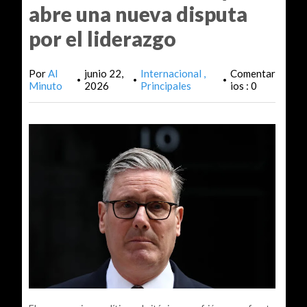
abre una nueva disputa
por el liderazgo
Por
Al
junio 22,
Internacional
Comentar
•
•
•
Minuto
2026
Principales
ios : 0