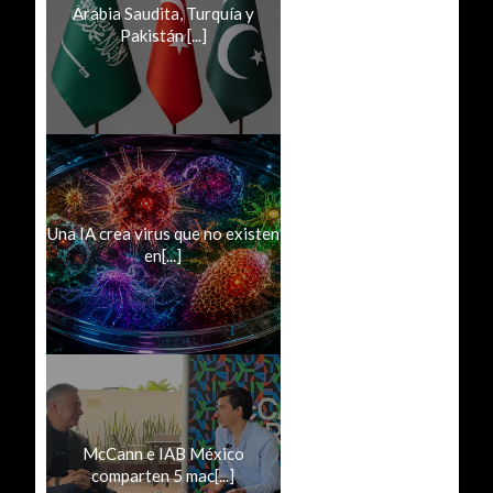
Arabia Saudita, Turquía y
Pakistán [...]
Una IA crea virus que no existen
en[...]
McCann e IAB México
comparten 5 mac[...]