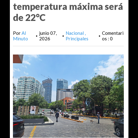
temperatura máxima será
de 22°C
Por
Al
junio 07,
Nacional
Comentari
•
•
•
Minuto
2026
Principales
os : 0