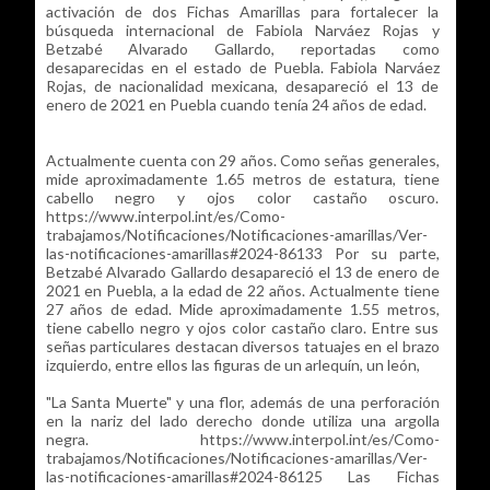
activación de dos Fichas Amarillas para fortalecer la
búsqueda internacional de Fabiola Narváez Rojas y
Betzabé Alvarado Gallardo, reportadas como
desaparecidas en el estado de Puebla. Fabiola Narváez
Rojas, de nacionalidad mexicana, desapareció el 13 de
enero de 2021 en Puebla cuando tenía 24 años de edad.
Actualmente cuenta con 29 años. Como señas generales,
mide aproximadamente 1.65 metros de estatura, tiene
cabello negro y ojos color castaño oscuro.
https://www.interpol.int/es/Como-
trabajamos/Notificaciones/Notificaciones-amarillas/Ver-
las-notificaciones-amarillas#2024-86133 Por su parte,
Betzabé Alvarado Gallardo desapareció el 13 de enero de
2021 en Puebla, a la edad de 22 años. Actualmente tiene
27 años de edad. Mide aproximadamente 1.55 metros,
tiene cabello negro y ojos color castaño claro. Entre sus
señas particulares destacan diversos tatuajes en el brazo
izquierdo, entre ellos las figuras de un arlequín, un león,
"La Santa Muerte" y una flor, además de una perforación
en la nariz del lado derecho donde utiliza una argolla
negra. https://www.interpol.int/es/Como-
trabajamos/Notificaciones/Notificaciones-amarillas/Ver-
las-notificaciones-amarillas#2024-86125 Las Fichas