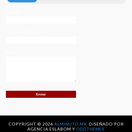
Nombre
Correo electrónico
*
Mensaje
*
COPYRIGHT ©
2026
ALMINUTO.MX.
DISEÑADO POR
AGENCIA ESLABOM Y
ODDTHEMES