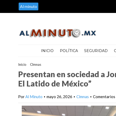
Al minuto
INICIO
POLÍTICA
SEGURIDAD
Inicio
>
Clmnas
>
Presentan en sociedad a Jorge David Cortés y el
Presentan en sociedad a Jor
El Latido de México”
Por
Al Minuto
mayo 26, 2026
Clmnas
Comentarios 
•
•
•