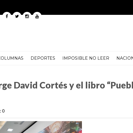
COLUMNAS
DEPORTES
IMPOSIBLE NO LEER
NACIO
 libro “Puebla, El Latido de México”
ge David Cortés y el libro “Puebl
: 0