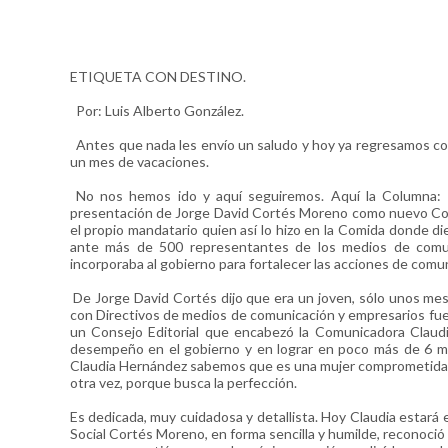
ETIQUETA CON DESTINO.
Por: Luis Alberto González.
Antes que nada les envío un saludo y hoy ya regresamos con 
un mes de vacaciones.
No nos hemos ido y aquí seguiremos. Aquí la Columna: Co
presentación de Jorge David Cortés Moreno como nuevo Coor
el propio mandatario quien así lo hizo en la Comida donde die
ante más de 500 representantes de los medios de comuni
incorporaba al gobierno para fortalecer las acciones de com
De Jorge David Cortés dijo que era un joven, sólo unos mes
con Directivos de medios de comunicación y empresarios fue pa
un Consejo Editorial que encabezó la Comunicadora Claud
desempeño en el gobierno y en lograr en poco más de 6 mese
Claudia Hernández sabemos que es una mujer comprometida, le
otra vez, porque busca la perfección.
Es dedicada, muy cuidadosa y detallista. Hoy Claudia esta
Social Cortés Moreno, en forma sencilla y humilde, reconoc