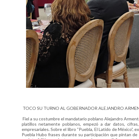
TOCO SU TURNO AL GOBERNADOR ALEJANDRO ARME
Fiel a su costumbre el mandatario poblano Alejandro Armenta M
platillos netamente poblanos, empezó a dar datos, cifras
empresariales. Sobre el libro “Puebla, El Latido de México”, 
Puebla Hubo frases durante su participación que pintan de 