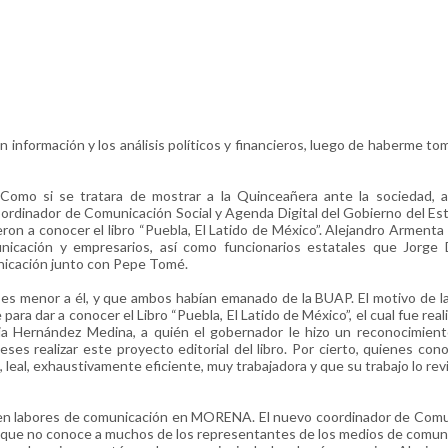
información y los análisis políticos y financieros, luego de haberme to
mo si se tratara de mostrar a la Quinceañera ante la sociedad, as
dinador de Comunicación Social y Agenda Digital del Gobierno del Es
ron a conocer el libro “Puebla, El Latido de México”. Alejandro Armenta 
cación y empresarios, así como funcionarios estatales que Jorge 
unicación junto con Pepe Tomé.
es menor a él, y que ambos habían emanado de la BUAP. El motivo de l
ra dar a conocer el Libro “Puebla, El Latido de México”, el cual fue real
ia Hernández Medina, a quién el gobernador le hizo un reconocimient
s realizar este proyecto editorial del libro. Por cierto, quienes co
al, exhaustivamente eficiente, muy trabajadora y que su trabajo lo revi
rá en labores de comunicación en MORENA. El nuevo coordinador de Com
ió que no conoce a muchos de los representantes de los medios de comun