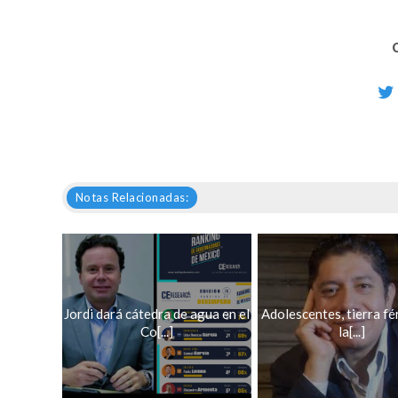
Notas Relacionadas:
Jordi dará cátedra de agua en el
Adolescentes, tierra fér
Co[...]
la[...]