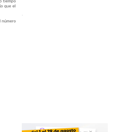
mo tiempo
jo que el
.
al número