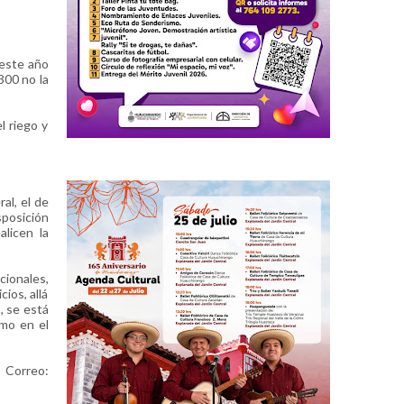
 este año
300 no la
l riego y
al, el de
sposición
licen la
cionales,
ios, allá
, se está
omo en el
Correo: