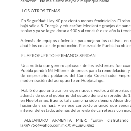
carácter”. “No me siento mayor o mejor que nadie”
. LOS OTROS TEMAS
En Seguridad: Hay 60 por ciento menos feminicidios. El rob
bajó sólo a 8. Energía y educación: Mediante granjas de panel
tenían y ya se logro dotar a 400 y al concluir este año la te
Además de equipos eficientes para mejorar los cultivos en el
abatir los costos de producción. El mezcal de Puebla ha obten
EL AEROPUERTO HERMANOS SERDAN
Una noticia que genero aplausos de los asistentes fue cuan
Puebla pondrá Mil Millones de pesos para la remodelación y
de empresarios poblanos del Consejo Coordinador Empresa
modernización del aeropuerto en Huejotzingo.
Habló de que entraran en vigor nuevos vuelos a diferentes pa
además de que el gobierno del estado donará un predio de 15
en Huejotzingo. Bueno, tal y como ha sido siempre Alejandr
haciendo y se hará, y en ese contexto anunció que seguirá
interior del estado, además del arreglo de carreteras con maq
ALEJANDRO ARMENTA MIER: “Estoy disfrutando 
lagg9756@yahoo.com.mx X: @Luiguiglez