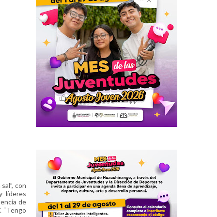
sal”, con
 líderes
sencia de
”. “Tengo