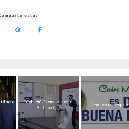
Comparte esto:
til para
“Cablebús”, tema resuelto
Tepeaca en desgrac
Sistema I[...]