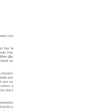
mado casi
.
í fue la
tado. Fue
Mier dijo
David se
a reunión
izado por
o por su
nocemos a
sa, una y
unicación
icación y