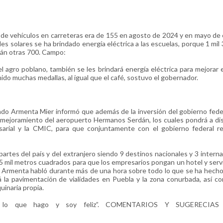
o de vehículos en carreteras era de 155 en agosto de 2024 y en mayo de
es solares se ha brindado energía eléctrica a las escuelas, porque 1 mil 
ndrán otras 700. Campo:
 agro poblano, también se les brindará energía eléctrica para mejorar e
ido muchas medallas, al igual que el café, sostuvo el gobernador.
do Armenta Mier informó que además de la inversión del gobierno feder
 mejoramiento del aeropuerto Hermanos Serdán, los cuales pondrá a di
rial y la CMIC, para que conjuntamente con el gobierno federal rea
rtes del país y del extranjero siendo 9 destinos nacionales y 3 interna
 mil metros cuadrados para que los empresarios pongan un hotel y servic
o Armenta habló durante más de una hora sobre todo lo que se ha hecho
 la pavimentación de vialidades en Puebla y la zona conurbada, así c
uinaria propia.
lo que hago y soy feliz”. COMENTARIOS Y SUGERECIAS 