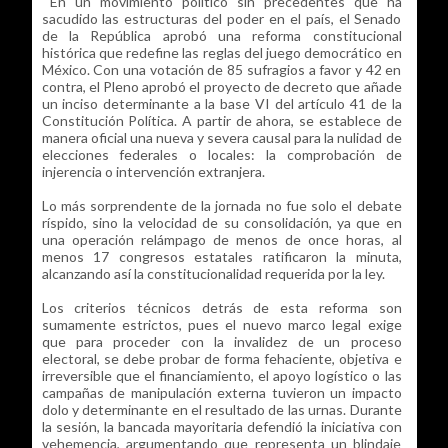
En un movimiento político sin precedentes que ha
sacudido las estructuras del poder en el país, el Senado
de la República aprobó una reforma constitucional
histórica que redefine las reglas del juego democrático en
México. Con una votación de 85 sufragios a favor y 42 en
contra, el Pleno aprobó el proyecto de decreto que añade
un inciso determinante a la base VI del artículo 41 de la
Constitución Política. A partir de ahora, se establece de
manera oficial una nueva y severa causal para la nulidad de
elecciones federales o locales: la comprobación de
injerencia o intervención extranjera.
Lo más sorprendente de la jornada no fue solo el debate
ríspido, sino la velocidad de su consolidación, ya que en
una operación relámpago de menos de once horas, al
menos 17 congresos estatales ratificaron la minuta,
alcanzando así la constitucionalidad requerida por la ley.
Los criterios técnicos detrás de esta reforma son
sumamente estrictos, pues el nuevo marco legal exige
que para proceder con la invalidez de un proceso
electoral, se debe probar de forma fehaciente, objetiva e
irreversible que el financiamiento, el apoyo logístico o las
campañas de manipulación externa tuvieron un impacto
dolo y determinante en el resultado de las urnas. Durante
la sesión, la bancada mayoritaria defendió la iniciativa con
vehemencia, argumentando que representa un blindaje