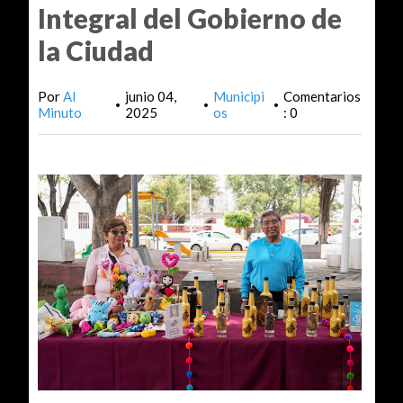
Integral del Gobierno de
la Ciudad
Por
Al
junio 04,
Municipi
Comentarios
•
•
•
Minuto
2025
os
: 0