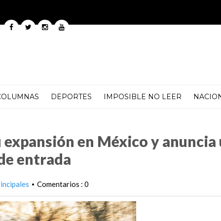
COLUMNAS
DEPORTES
IMPOSIBLE NO LEER
NACIO
éxico y anuncia un nuevo precio en su modelo de entrada
 expansión en México y anuncia
de entrada
incipales
Comentarios : 0
•