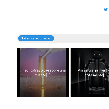
Notas Relacionadas:
¡Insólito!rayo cae sobre una
Así será el primer h
fuente[...]
totalmente[...]