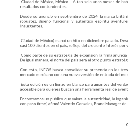
Ciudad de México, México – A tan solo unos meses de hab
resultados contundentes.
Desde su anuncio en septiembre de 2024, la marca britán
robustez, diseño funcional y auténtico espíritu aventu
Insurgentes,
Ciudad de México) marcó un hito en diciembre pasado. Desd
casi 100 clientes en el país, reflejo del creciente interés po
Como parte de su estrategia de expansión, la firma anuncia
De igual manera, el norte del país será el otro punto estrat
Con esto, INEOS busca consolidar su presencia en los tres
mercado mexicano con una nueva versión de entrada del mod
Esta edición es un lienzo en blanco para amantes del verd
accesible para quienes buscan una herramienta real de aven
Encontramos un público que valora la autenticidad, la ingeni
con paso firme”, afirmó Valentin Gonzalez, Brand Manager de