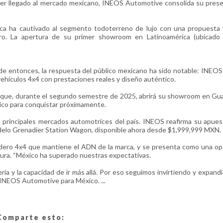
er llegado al mercado mexicano, INEOS Automotive consolida su prese
ica ha cautivado al segmento todoterreno de lujo con una propuesta 
rero. La apertura de su primer showroom en Latinoamérica (ubicado
e entonces, la respuesta del público mexicano ha sido notable: INEO
r vehículos 4x4 con prestaciones reales y diseño auténtico.
 que, durante el segundo semestre de 2025, abrirá su showroom en Gua
égico para conquistar próximamente.
 principales mercados automotrices del país. INEOS reafirma su apues
elo Grenadier Station Wagon, disponible ahora desde $1,999,999 MXN.
adero 4x4 que mantiene el ADN de la marca, y se presenta como una o
tura. “México ha superado nuestras expectativas.
ería y la capacidad de ir más allá. Por eso seguimos invirtiendo y expan
 INEOS Automotive para México. ...
Comparte esto: