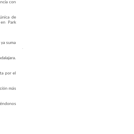
ncia con
única de
 en Park
S ya suma
.
dalajara.
ta por el
pción más
diéndonos