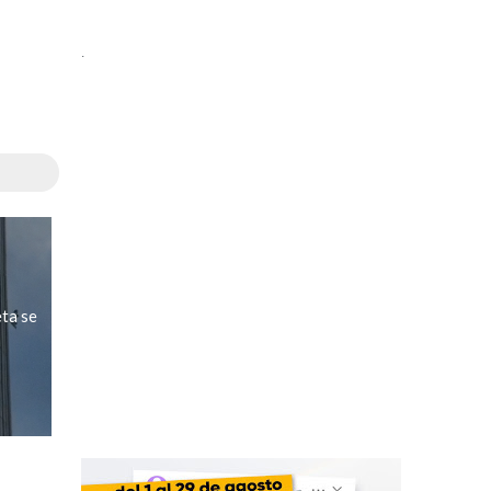
.
ta se