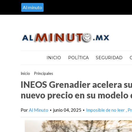
Al minuto
INICIO
POLÍTICA
SEGURIDAD
Inicio
>
Principales
>
INEOS Grenadier acelera su expansión en M
INEOS Grenadier acelera su
nuevo precio en su modelo 
Por
Al Minuto
junio 04, 2025
Imposible de no leer
Pr
•
•