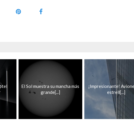
otel
El Sol muestra su mancha más
¡Impresionante! Avione
grande[...]
estrell[...]