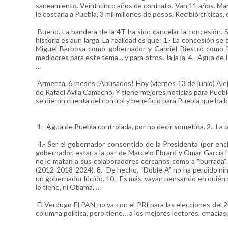
saneamiento. Veinticinco años de contrato. Van 11 años. Mar
le costaría a Puebla, 3 mil millones de pesos. Recibió crítica
Bueno. La bandera de la 4T ha sido cancelar la concesión. Si
historia es aun larga. La realidad es que: 1.- La concesión se q
Miguel Barbosa como gobernador y Gabriel Biestro como 
mediocres para este tema… y para otros. Ja ja ja. 4.- Agua de
…
Armenta, 6 meses ¡Abusados! Hoy (viernes 13 de junio) Al
de Rafael Ávila Camacho. Y tiene mejores noticias para Puebla
se dieron cuenta del control y beneficio para Puebla que ha l
1.- Agua de Puebla controlada, por no decir sometida. 2.- La o
4.- Ser el gobernador consentido de la Presidenta (por en
gobernador, estar a la par de Marcelo Ebrard y Omar García 
no le matan a sus colaboradores cercanos como a “burrada”. 
(2012-2018-2024). 8.- De hecho, “Doble A” no ha perdido nin
un gobernador lúcido. 10.- Es más, vayan pensando en quién s
lo tiene, ni Obama. …
El Verdugo El PAN no va con el PRI para las elecciones del
columna política, pero tiene… a los mejores lectores. cmac