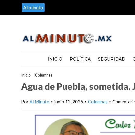
Al minuto
INICIO
POLÍTICA
SEGURIDAD
Inicio
>
Columnas
>
Agua de Puebla, sometida. Jord
Agua de Puebla, sometida. 
Por
Al Minuto
junio 12, 2025
Columnas
Comentario
•
•
•