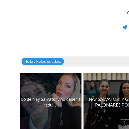
Notas Relacionadas:
Lo de Nay Salvatory no debería
NAY SALVATORI Y 
redu[...]
PALOMARES PO[..