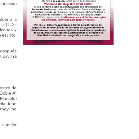
concesión
 Bueno la
la 4T. 3.-
icones y
 escrito.
 después
-pa”. ¿Ya
mestre de
“Doble A”
 Marcelo)
bla tiene
Andy”, no
 la mejor