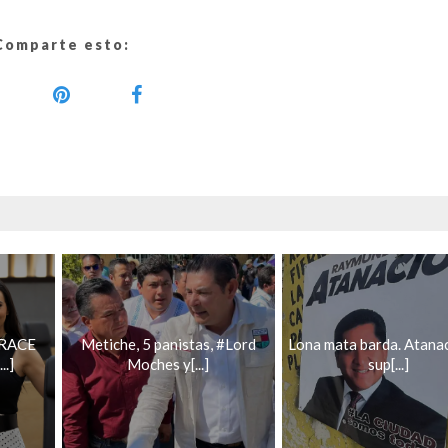
Comparte esto:
GRACE
Metiche, 5 panistas, #Lord
Lona mata barda. Atanac
.]
Moches y[...]
sup[...]