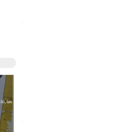
.
io, las
.