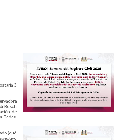
ostaría 3
servadora
rdi Bosch
ación de
ra Todos.
tado (qué
espectivo