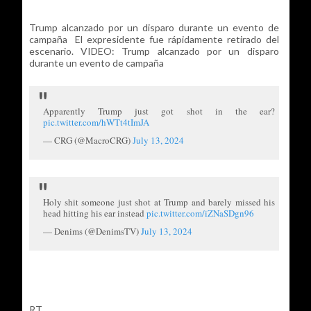
Trump alcanzado por un disparo durante un evento de
campaña El expresidente fue rápidamente retirado del
escenario. VIDEO: Trump alcanzado por un disparo
durante un evento de campaña
Apparently Trump just got shot in the ear?
pic.twitter.com/hWTt4tImJA
— CRG (@MacroCRG)
July 13, 2024
Holy shit someone just shot at Trump and barely missed his
head hitting his ear instead
pic.twitter.com/iZNaSDgn96
— Denims (@DenimsTV)
July 13, 2024
RT