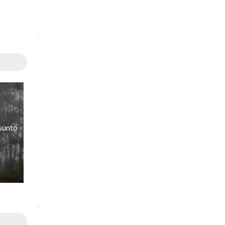
.
sunto
.