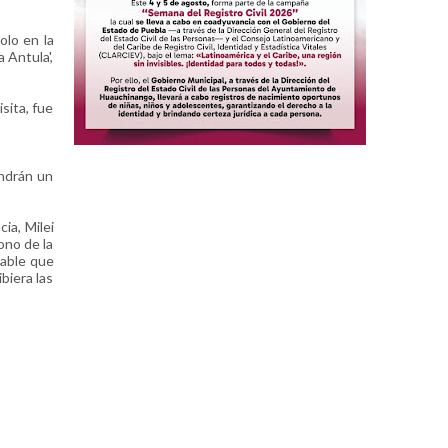
olo en la
 Antula',
sita, fue
endrán un
ia, Milei
ono de la
table que
biera las