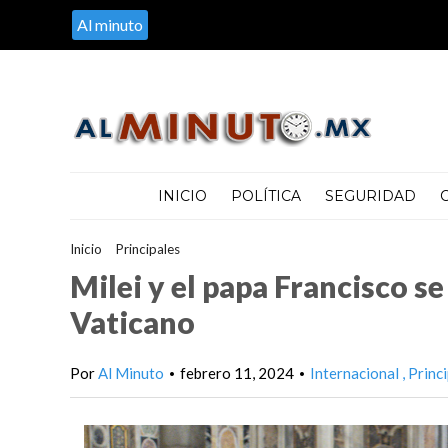
Al minuto
INICIO
POLÍTICA
SEGURIDAD
Inicio
>
Principales
>
Milei y el papa Francisco se reúnen por pri
Milei y el papa Francisco s
Vaticano
Por
Al Minuto
febrero 11, 2024
Internacional
Princi
•
•