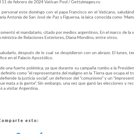
 el 11 de febrero de 2024 Vatican Pool / Gettyimages.ru
o personal este domingo con el papa Francisco en el Vaticano, saludánd
ría Antonia de San José de Paz y Figueroa, la laica conocida como 'Mama
omentó el mandatario, citado por medios argentinos. En el marco de la vi
la ministra de Relaciones Exteriores, Diana Mondino, entre otros.
a saludarlo, después de lo cual se despidieron con un abrazo. El lunes, t
fice en el Palacio Apostólico.
a de una fuerte polémica, ya que durante su campaña rumbo a la Presidenc
a definirlo como "el representante del maligno en la Tierra que ocupa el tr
e defiende la justicia social", un defensor del "comunismo" y un "impresen
e mata a la gente". Sin embargo, una vez que ganó las elecciones y reci
tó a visitar Argentina.
Comparte esto: