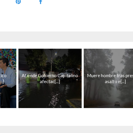
ico
Atiende Gobierno Capitalino
Muere hombre tras pre
.]
afectac[...]
asalto e[...]