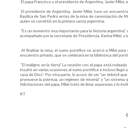
El papa Francisco y el presidente de Argentina, Javier Milei,
El presidente de Argentina, Javier Milei, tuvo un encuentr
Basílica de San Pedro antes de la misa de canonización de Ma
quien se convirtió en la primera santa argentina.
"Es un momento muy importante para la historia argentina", c
acompañado por la secretaria de Presidencia, Karina Milei, y 
Al finalizar la misa, el sumo pontífice se acercó a Milei par
encuentro privado, que se celebrará en la biblioteca del pontí
"El maligno en la tierra" La reunión con el papa está rodead
insultó en varias ocasiones al sumo pontífice e incluso llegó 
casa de Dios". Por otra parte, lo acusó de ser "un imbécil qu
promueve la pobreza, un régimen de miseria" y "un sistema qu
felicitaciones del papa, Milei trató de limar asperezas y lo invi
RT