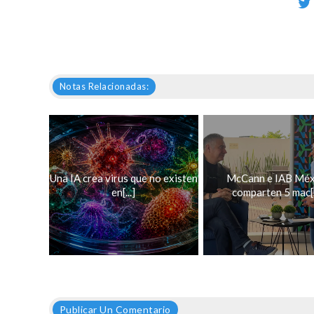
Notas Relacionadas:
Una IA crea virus que no existen
McCann e IAB Méx
en[...]
comparten 5 mac[..
Publicar Un Comentario