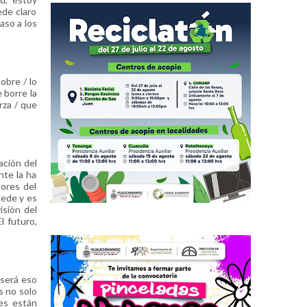
ede claro
aso a los
obre / lo
 borre la
rza / que
ación del
nte la ha
dores del
cede y es
isión del
l futuro,
 será eso
s no solo
es están