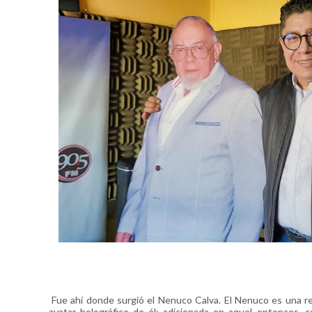
Fue ahí donde surgió el Nenuco Calva. El Nenuco es una r
avatar holográfico de él; adicionada en aquel entonces, c