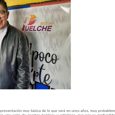
epresentación muy básica de lo que será en unos años, muy probablem
on una serie de aportes teóricos y artísticos, que por su profundid