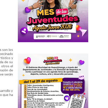
s son los
mpecinado
tístico y
ida de su
 otros el
orazón de
eve serán
arrollo y
lo que ha