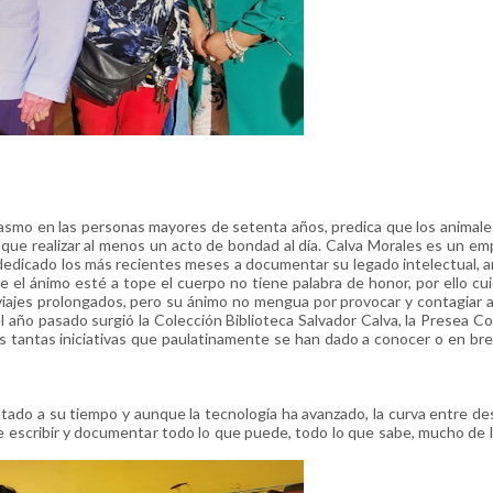
gasmo en las personas mayores de setenta años, predica que los animale
ue realizar al menos un acto de bondad al día. Calva Morales es un e
ha dedicado los más recientes meses a documentar su legado intelectual, ar
el ánimo esté a tope el cuerpo no tiene palabra de honor, por ello cu
viajes prolongados, pero su ánimo no mengua por provocar y contagiar a
l año pasado surgió la Colección Biblioteca Salvador Calva, la Presea C
tras tantas iniciativas que paulatinamente se han dado a conocer o en br
do a su tiempo y aunque la tecnología ha avanzado, la curva entre des
de escribir y documentar todo lo que puede, todo lo que sabe, mucho de 