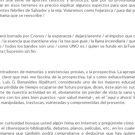
ar en esos terrenos es preciso explicar algunos aspectos para que qu
es febriles de Salvador y la mía. Volaremos como hojarasca / para dar p
drama que se reescribe /
 será borrado por Cronos / la esperanza / dejará latente / el impulso que c
la esencia que mantiene viva / la tea que guíe / la llama incendiaria / que
tero / todos los bandos son uno / como UNO es / quien se funde en la Fue
a ( Sucesión sin fin.
tradores de memorias y existencias previas, y la prospectiva. La apropi
la clave que más me fascina de la prospectiva, tal y como exhaustivame
. Luis G. Benavides Ilizaliturri, considerado uno de los mejores educa
 pérdida de tiempo ocuparse del futuro porque, dicen, éste aún no su
te de nuestra actividad en él, obviamente sin perder de vista la sana v
pero con los pies bien puestos –por salud mental–, en el “aquí y ahora”. E
ás manipuladas, trastocas, vulneradas y comprometidas del presente.
. Por curiosidad busque usted algún tema en Internet y pregúntele cómo
l ciberespacio bibliografía, debates, planos, películas, etc., en los cuale
al manera que también podrá comprobarse o deducirse que hay quien