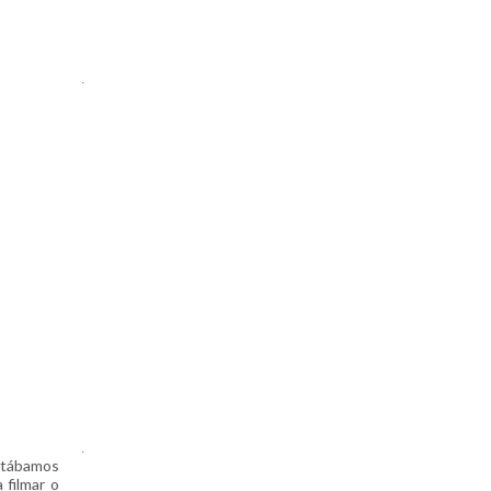
.
.
estábamos
 filmar o