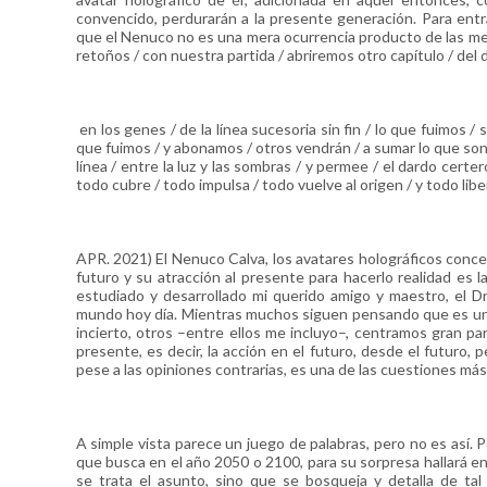
convencido, perdurarán a la presente generación. Para entr
que el Nenuco no es una mera ocurrencia producto de las ment
retoños / con nuestra partida / abriremos otro capítulo / del 
en los genes / de la línea sucesoria sin fin / lo que fuimos /
que fuimos / y abonamos / otros vendrán / a sumar lo que son / 
línea / entre la luz y las sombras / y permee / el dardo cer
todo cubre / todo impulsa / todo vuelve al origen / y todo liber
APR. 2021) El Nenuco Calva, los avatares holográficos concen
futuro y su atracción al presente para hacerlo realidad es 
estudiado y desarrollado mi querido amigo y maestro, el Dr
mundo hoy día. Mientras muchos siguen pensando que es una
incierto, otros –entre ellos me incluyo–, centramos gran par
presente, es decir, la acción en el futuro, desde el futuro, 
pese a las opiniones contrarias, es una de las cuestiones m
A simple vista parece un juego de palabras, pero no es así
que busca en el año 2050 o 2100, para su sorpresa hallará en e
se trata el asunto, sino que se bosqueja y detalla de t