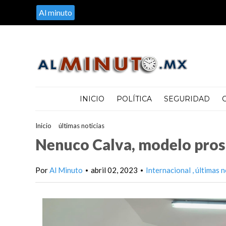
Al minuto
INICIO
POLÍTICA
SEGURIDAD
Inicio
>
últimas noticias
>
Nenuco Calva, modelo prospectivo
Nenuco Calva, modelo pros
Por
Al Minuto
abril 02, 2023
Internacional
últimas n
•
•