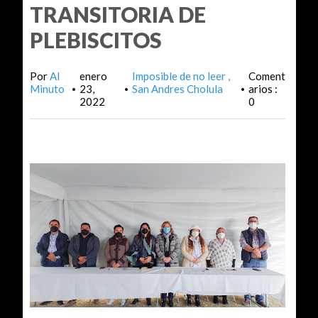
TRANSITORIA DE
PLEBISCITOS
Por
Al
enero
Imposible de no leer
Coment
Minuto
23,
San Andres Cholula
arios :
•
•
•
2022
0