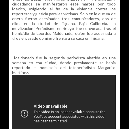
ciudadanos se manifestaron este martes por todo
México, exigiendo el fin de la violencia contra los
reporteros y justicia para las víctimas. Solo en lo que va de
enero fueron asesinados tres comunicadores, dos de
ellos en la ciudad de Tijuana, Baja California. La
movilización 'Periodismo en riesgo' fue convocada tras el
homicidio de Lourdes Maldonado, quien fue asesinada a
tiros el pasado domingo frente a su casa en Tijuana.
Maldonado fue la segunda periodista abatida en una
semana en esa ciudad, donde previamente se había
reportado el homicidio del fotoperiodista Margarito
Martínez.