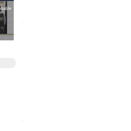
obable
.
.