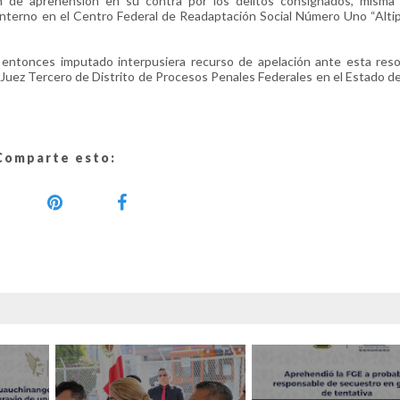
en de aprehensión en su contra por los delitos consignados, misma
terno en el Centro Federal de Readaptación Social Número Uno “Altip
l entonces imputado interpusiera recurso de apelación ante esta reso
 Juez Tercero de Distrito de Procesos Penales Federales en el Estado d
Comparte esto: