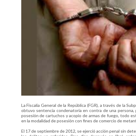
La Fiscalía General de la República (FGR), a través de la Su
obtuvo sentencia condenatoria en contra de una persona, 
posesión de cartuchos y acopio de armas de fuego, todo esto
en la modalidad de posesión con fines de comercio de metan
El 17 de septiembre de 2012, se ejerció acción penal sin dete