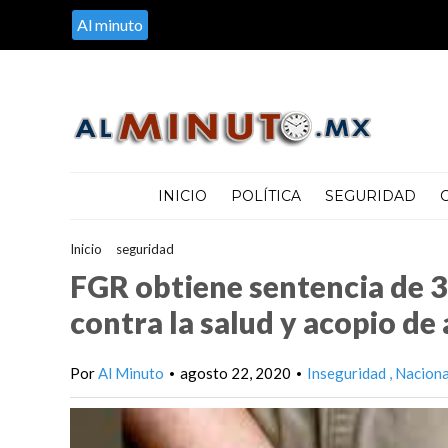
Al minuto
INICIO
POLÍTICA
SEGURIDAD
Inicio
>
seguridad
>
FGR obtiene sentencia de 33 años de prisión 
FGR obtiene sentencia de 33
contra la salud y acopio de
Por
Al Minuto
agosto 22, 2020
Inseguridad
Nacion
•
•