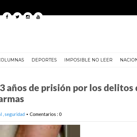
COLUMNAS
DEPORTES
IMPOSIBLE NO LEER
NACIO
por los delitos de contra la salud y acopio de armas
 años de prisión por los delitos 
 armas
al
seguridad
Comentarios : 0
•