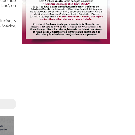
 que fue
lano”, en
lución, y
e México,