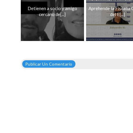
Detienen a socio y amigo
Aprehende la Fiscalía 
cercano de[...]
del E[...]
Publicar Un Comentario