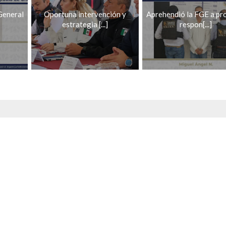
General
Oportuna intervención y
Aprehendió la FGE a pr
estrategia [...]
respon[...]