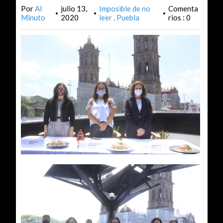
Por
Al
julio 13,
Imposible de no
Comenta
•
•
•
Minuto
2020
leer
Puebla
rios : 0