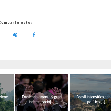
Comparte esto:
viene
Empleada amante y gran
Brasil intensifica de
indemnizació[...]
político [...]