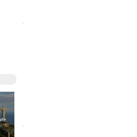
.
bate
.