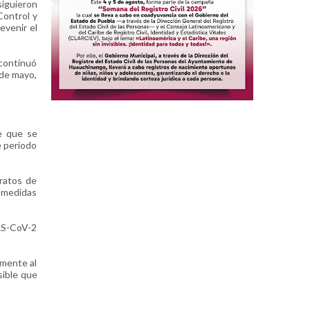
siguieron
Control y
evenir el
 continuó
 de mayo,
e que se
e periodo
aratos de
s medidas
ARS-CoV-2
amente al
sible que