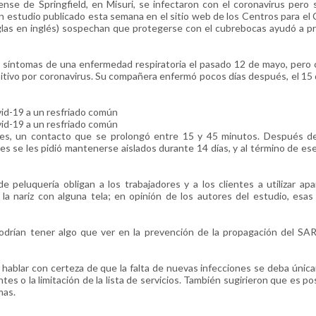
se de Springfield, en Misuri, se infectaron con el coronavirus pero 
n estudio publicado esta semana en el sitio web de los Centros para el 
las en inglés) sospechan que protegerse con el cubrebocas ayudó a pr
ó síntomas de una enfermedad respiratoria el pasado 12 de mayo, pero
sitivo por coronavirus. Su compañera enfermó pocos días después, el 15
id-19 a un resfriado común
id-19 a un resfriado común
tes, un contacto que se prolongó entre 15 y 45 minutos. Después d
es se les pidió mantenerse aislados durante 14 días, y al término de es
e peluquería obligan a los trabajadores y a los clientes a utilizar ap
y la nariz con alguna tela; en opinión de los autores del estudio, esa
 podrían tener algo que ver en la prevención de la propagación del S
 hablar con certeza de que la falta de nuevas infecciones se deba únic
tes o la limitación de la lista de servicios. También sugirieron que es po
mas.