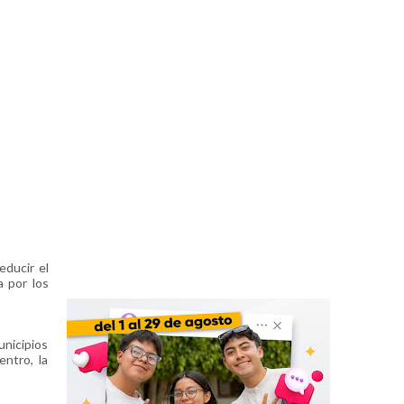
educir el
a por los
unicipios
ntro, la