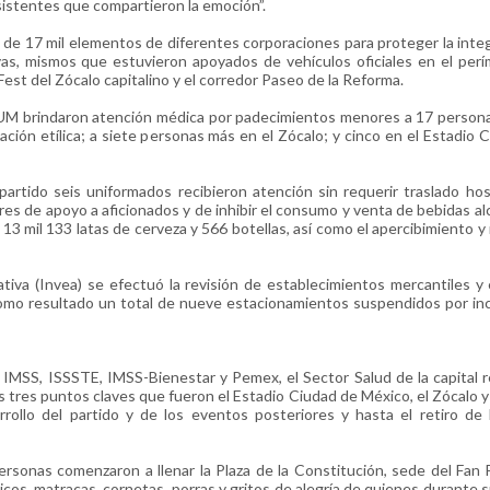
asistentes que compartieron la emoción”.
de 17 mil elementos de diferentes corporaciones para proteger la inte
ivas, mismos que estuvieron apoyados de vehículos oficiales en el per
Fest del Zócalo capitalino y el corredor Paseo de la Reforma.
UM brindaron atención médica por padecimientos menores a 17 persona
cación etílica; a siete personas más en el Zócalo; y cinco en el Estadio 
partido seis uniformados recibieron atención sin requerir traslado hosp
res de apoyo a aficionados y de inhibir el consumo y venta de bebidas al
 13 mil 133 latas de cerveza y 566 botellas, así como el apercibimiento y 
ativa (Invea) se efectuó la revisión de establecimientos mercantiles y
como resultado un total de nueve estacionamientos suspendidos por inc
IMSS, ISSSTE, IMSS-Bienestar y Pemex, el Sector Salud de la capital r
 tres puntos claves que fueron el Estadio Ciudad de México, el Zócalo y
ollo del partido y de los eventos posteriores y hasta el retiro de 
ersonas comenzaron a llenar la Plaza de la Constitución, sede del Fan
cos, matracas, cornetas, porras y gritos de alegría de quienes durante 