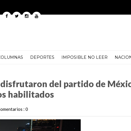
COLUMNAS
DEPORTES
IMPOSIBLE NO LEER
NACIO
partido de México ante Inglaterra en los puntos habilitados
 disfrutaron del partido de Méxi
os habilitados
omentarios : 0