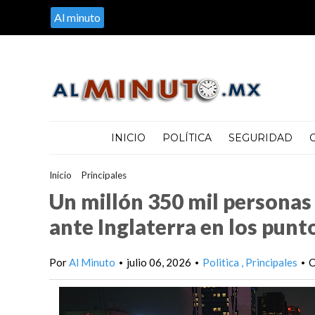
Al minuto
INICIO
POLÍTICA
SEGURIDAD
Inicio
>
Principales
>
Un millón 350 mil personas disfrutaron del 
Un millón 350 mil personas
ante Inglaterra en los punt
Por
Al Minuto
julio 06, 2026
Politica
Principales
C
•
•
•