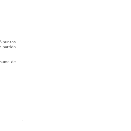
.
56 puntos
e partido
onsumo de
.