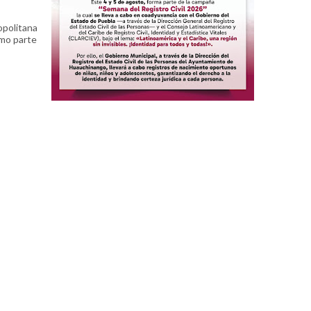
opolitana
omo parte