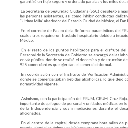
garantizó un flujo seguro y ordenado para las y los miles de 
La Secretaría de Seguridad Ciudadana (SSC) desplegó a más 
las personas asistentes, así como inhibir conductas delict
“Última Milla” alrededor del Estadio Ciudad de México, el Fan 
En el corredor de Paseo de la Reforma, paramédicos del ER
cuales tres requirieron traslado hospitalario debido a intoxi
México.
En el resto de los puntos habilitados para el disfrute del 
Personal de la Secretaría de Gobierno se encargó de las labo
en vía pública, donde se realizó el decomiso y destrucción de
925 comerciantes que ejercían el comercio informal.
En coordinación con el Instituto de Verificación Administr
donde se comercializaban bebidas alcohólicas, lo que dejó 
normatividad vigente.
Asimismo, con la participación del ERUM, CRUM, Cruz Roja, 
importante despliegue de personal y unidades médicas en los
de la Independencia y sus inmediaciones durante el desarr
aficionados.
En el centro de la capital, desde temprana hora miles de p
grande, donde los ánimos se hicieron presentes con los cánti