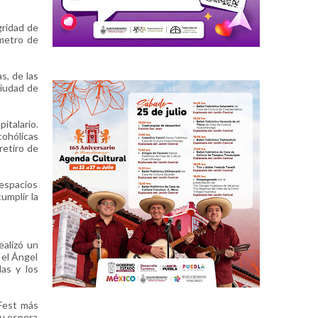
gridad de
ímetro de
s, de las
Ciudad de
italario.
cohólicas
retiro de
 espacios
umplir la
ealizó un
 el Ángel
las y los
 Fest más
su espera