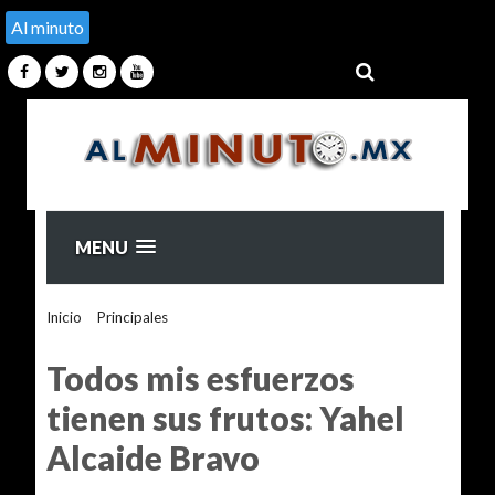
Al minuto
MENU
Inicio
>
Principales
>
Todos mis esfuerzos tienen sus frutos:
Yahel Alcaide Bravo
Todos mis esfuerzos
tienen sus frutos: Yahel
Alcaide Bravo