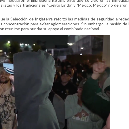
ivo mostraron el impresionante ambiente que se vivió en las inmediac
listas y los tradicionales "Cielito Lindo" y "México, México" no dejaron
que la Selección de Inglaterra reforzó las medidas de seguridad alrede
u concentración para evitar aglomeraciones. Sin embargo, la pasión de l
n reunirse para brindar su apoyo al combinado nacional.