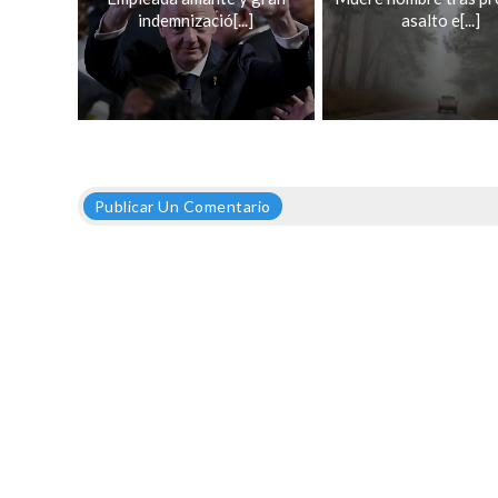
indemnizació[...]
asalto e[...]
Publicar Un Comentario