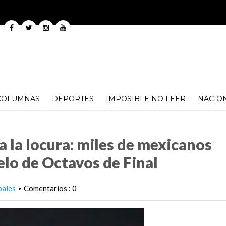
COLUMNAS
DEPORTES
IMPOSIBLE NO LEER
NACIO
es de mexicanos arman la fiesta previo al duelo de Octavos de Final
a la locura: miles de mexicanos
uelo de Octavos de Final
pales
Comentarios : 0
•