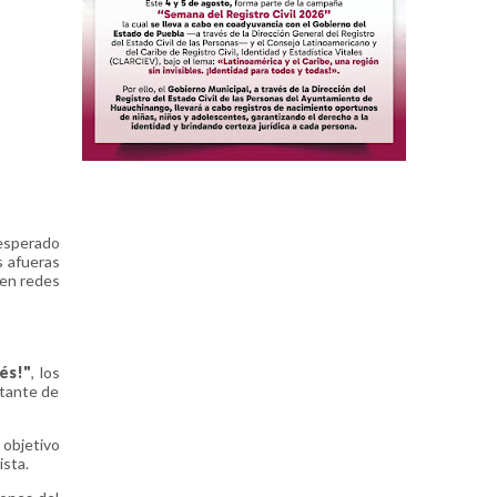
 esperado
s afueras
 en redes
lés!"
, los
rtante de
 objetivo
ista.