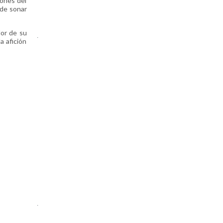
iones del
 de sonar
dor de su
.
a afición
.