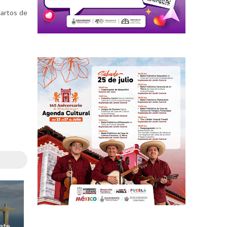
uartos de
bate