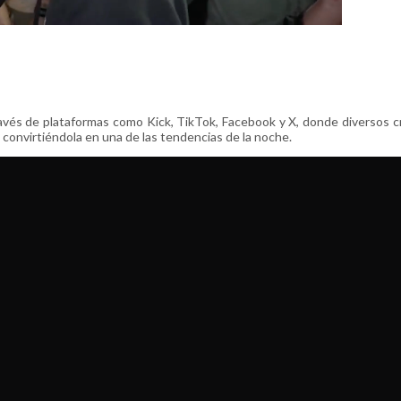
avés de plataformas como Kick, TikTok, Facebook y X, donde diversos 
 convirtiéndola en una de las tendencias de la noche.