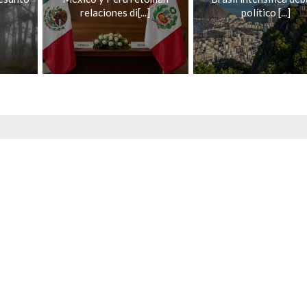
relaciones di[...]
político [...]