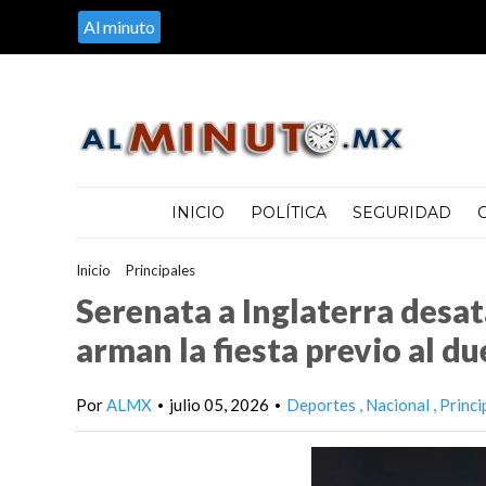
Al minuto
INICIO
POLÍTICA
SEGURIDAD
Inicio
>
Principales
>
Serenata a Inglaterra desata la locura: mil
Serenata a Inglaterra desat
arman la fiesta previo al d
Por
ALMX
julio 05, 2026
Deportes
Nacional
Princi
•
•