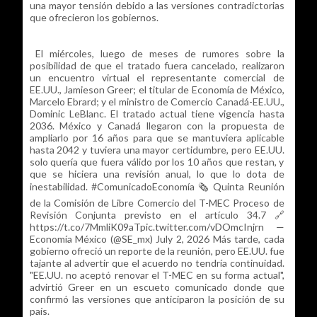
una mayor tensión debido a las versiones contradictorias
que ofrecieron los gobiernos.
El miércoles, luego de meses de rumores sobre la
posibilidad de que el tratado fuera cancelado, realizaron
un encuentro virtual el representante comercial de
EE.UU., Jamieson Greer; el titular de Economía de México,
Marcelo Ebrard; y el ministro de Comercio Canadá-EE.UU.,
Dominic LeBlanc. El tratado actual tiene vigencia hasta
2036. México y Canadá llegaron con la propuesta de
ampliarlo por 16 años para que se mantuviera aplicable
hasta 2042 y tuviera una mayor certidumbre, pero EE.UU.
solo quería que fuera válido por los 10 años que restan, y
que se hiciera una revisión anual, lo que lo dota de
inestabilidad. #ComunicadoEconomía 🗞️ Quinta Reunión
de la Comisión de Libre Comercio del T-MEC Proceso de
Revisión Conjunta previsto en el artículo 34.7 🔗
https://t.co/7MmliK09aTpic.twitter.com/vDOmcInjrn —
Economía México (@SE_mx) July 2, 2026 Más tarde, cada
gobierno ofreció un reporte de la reunión, pero EE.UU. fue
tajante al advertir que el acuerdo no tendría continuidad.
"EE.UU. no aceptó renovar el T-MEC en su forma actual",
advirtió Greer en un escueto comunicado donde que
confirmó las versiones que anticiparon la posición de su
país.