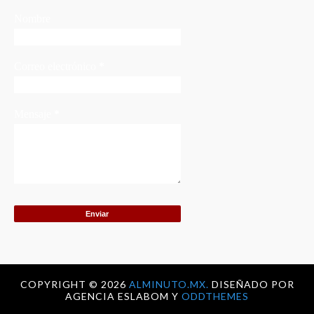
Nombre
Correo electrónico
*
Mensaje
*
COPYRIGHT ©
2026
ALMINUTO.MX.
DISEÑADO POR
AGENCIA ESLABOM Y
ODDTHEMES