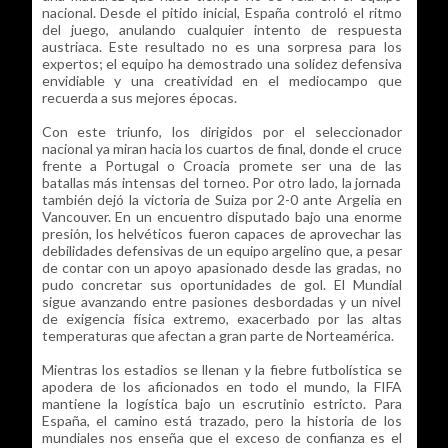
nacional. Desde el pitido inicial, España controló el ritmo
del juego, anulando cualquier intento de respuesta
austriaca. Este resultado no es una sorpresa para los
expertos; el equipo ha demostrado una solidez defensiva
envidiable y una creatividad en el mediocampo que
recuerda a sus mejores épocas.
Con este triunfo, los dirigidos por el seleccionador
nacional ya miran hacia los cuartos de final, donde el cruce
frente a Portugal o Croacia promete ser una de las
batallas más intensas del torneo. Por otro lado, la jornada
también dejó la victoria de Suiza por 2-0 ante Argelia en
Vancouver. En un encuentro disputado bajo una enorme
presión, los helvéticos fueron capaces de aprovechar las
debilidades defensivas de un equipo argelino que, a pesar
de contar con un apoyo apasionado desde las gradas, no
pudo concretar sus oportunidades de gol. El Mundial
sigue avanzando entre pasiones desbordadas y un nivel
de exigencia física extremo, exacerbado por las altas
temperaturas que afectan a gran parte de Norteamérica.
Mientras los estadios se llenan y la fiebre futbolística se
apodera de los aficionados en todo el mundo, la FIFA
mantiene la logística bajo un escrutinio estricto. Para
España, el camino está trazado, pero la historia de los
mundiales nos enseña que el exceso de confianza es el