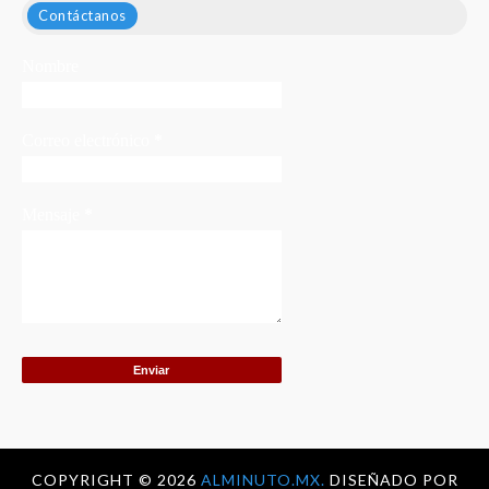
Contáctanos
Nombre
Correo electrónico
*
Mensaje
*
COPYRIGHT ©
2026
ALMINUTO.MX.
DISEÑADO POR