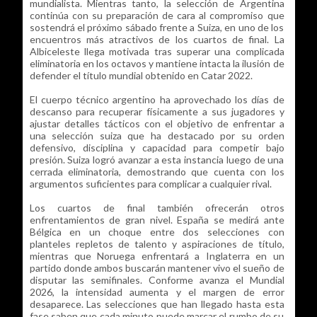
mundialista. Mientras tanto, la selección de Argentina
continúa con su preparación de cara al compromiso que
sostendrá el próximo sábado frente a Suiza, en uno de los
encuentros más atractivos de los cuartos de final. La
Albiceleste llega motivada tras superar una complicada
eliminatoria en los octavos y mantiene intacta la ilusión de
defender el título mundial obtenido en Catar 2022.
El cuerpo técnico argentino ha aprovechado los días de
descanso para recuperar físicamente a sus jugadores y
ajustar detalles tácticos con el objetivo de enfrentar a
una selección suiza que ha destacado por su orden
defensivo, disciplina y capacidad para competir bajo
presión. Suiza logró avanzar a esta instancia luego de una
cerrada eliminatoria, demostrando que cuenta con los
argumentos suficientes para complicar a cualquier rival.
Los cuartos de final también ofrecerán otros
enfrentamientos de gran nivel. España se medirá ante
Bélgica en un choque entre dos selecciones con
planteles repletos de talento y aspiraciones de título,
mientras que Noruega enfrentará a Inglaterra en un
partido donde ambos buscarán mantener vivo el sueño de
disputar las semifinales. Conforme avanza el Mundial
2026, la intensidad aumenta y el margen de error
desaparece. Las selecciones que han llegado hasta esta
fase saben que cada minuto puede marcar el rumbo de su