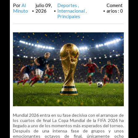
Por
Al
julio 09,
Deportes
Coment
Minuto
2026
Internacional
arios : 0
•
•
•
Principales
Mundial 2026 entra en su fase decisiva con el arranque de
los cuartos de final La Copa Mundial de la FIFA 2026 ha
llegado a uno de los momentos más esperados del torneo.
Después de una intensa fase de grupos y unos
emocionantes octavos de final, únicamente ocho