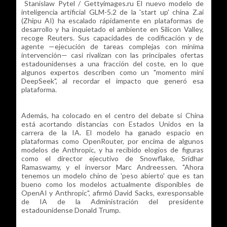
Stanislaw Pytel / Gettyimages.ru El nuevo modelo de
inteligencia artificial GLM-5.2 de la 'start up' china Z.ai
(Zhipu AI) ha escalado rápidamente en plataformas de
desarrollo y ha inquietado el ambiente en Silicon Valley,
recoge Reuters. Sus capacidades de codificación y de
agente —ejecución de tareas complejas con mínima
intervención— casi rivalizan con las principales ofertas
estadounidenses a una fracción del coste, en lo que
algunos expertos describen como un "momento mini
DeepSeek", al recordar el impacto que generó esa
plataforma.
Además, ha colocado en el centro del debate si China
está acortando distancias con Estados Unidos en la
carrera de la IA. El modelo ha ganado espacio en
plataformas como OpenRouter, por encima de algunos
modelos de Anthropic, y ha recibido elogios de figuras
como el director ejecutivo de Snowflake, Sridhar
Ramaswamy, y el inversor Marc Andreessen. "Ahora
tenemos un modelo chino de 'peso abierto' que es tan
bueno como los modelos actualmente disponibles de
OpenAI y Anthropic", afirmó David Sacks, exresponsable
de IA de la Administración del presidente
estadounidense Donald Trump.