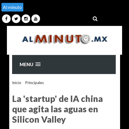
Al minuto
MENU
Inicio
>
Principales
>
La 'startup' de IA china que agita las
aguas en Silicon Valley
La 'startup' de IA china
que agita las aguas en
Silicon Valley