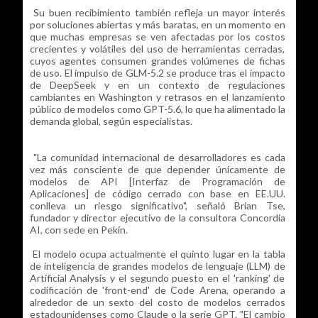
Su buen recibimiento también refleja un mayor interés
por soluciones abiertas y más baratas, en un momento en
que muchas empresas se ven afectadas por los costos
crecientes y volátiles del uso de herramientas cerradas,
cuyos agentes consumen grandes volúmenes de fichas
de uso. El impulso de GLM-5.2 se produce tras el impacto
de DeepSeek y en un contexto de regulaciones
cambiantes en Washington y retrasos en el lanzamiento
público de modelos como GPT-5.6, lo que ha alimentado la
demanda global, según especialistas.
"La comunidad internacional de desarrolladores es cada
vez más consciente de que depender únicamente de
modelos de API [Interfaz de Programación de
Aplicaciones] de código cerrado con base en EE.UU.
conlleva un riesgo significativo", señaló Brian Tse,
fundador y director ejecutivo de la consultora Concordia
AI, con sede en Pekín.
El modelo ocupa actualmente el quinto lugar en la tabla
de inteligencia de grandes modelos de lenguaje (LLM) de
Artificial Analysis y el segundo puesto en el 'ranking' de
codificación de 'front-end' de Code Arena, operando a
alrededor de un sexto del costo de modelos cerrados
estadounidenses como Claude o la serie GPT. "El cambio