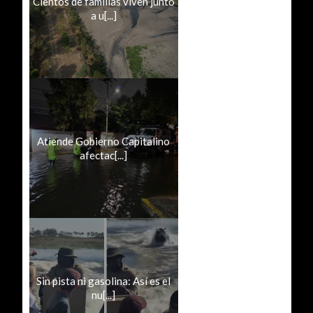
Cientos de familias viven junto
a u[...]
Atiende Gobierno Capitalino
afectac[...]
Sin pista ni gasolina: Así es el
nu[...]