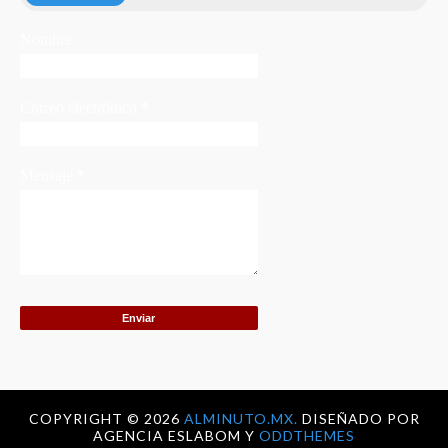
Nombre
Correo electrónico
*
Mensaje
*
COPYRIGHT ©
2026
ALMINUTO.MX.
DISEÑADO POR
AGENCIA ESLABOM Y
ODDTHEMES