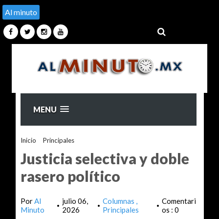
Al minuto
MENU
Inicio
>
Principales
>
Justicia selectiva y doble rasero político
Justicia selectiva y doble
rasero político
Por
Al
julio 06,
Columnas
Comentari
•
•
•
Minuto
2026
Principales
os : 0