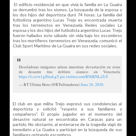
El edificio residencial en que vivía la familia en La Guaira
se derrumbó tras los sismos. La búsqueda de la esposa y
los dos hijos del deportista duró 74 horas. La familia del
futbolista argentino Lucas Trejo es encontrada muerta
tras los terremotos en Venezuela Redes sociales La
esposa y los dos hijos del futbolista argentino Lucas Trejo
fueron hallados este sábado sin vida bajo los escombros
tras los mortíferos terremotos en Venezuela, comunicó el
Club Sport Marítimo de La Guaira en sus redes sociales.
Desoladoras imágenes aéreas muestran devastación en zona
de desastre tras doblete sísmico en Venezuela
https://t.co/w1gJ0zaLgT
pic.twitter.com/RNiRNLaTsT
— RT Última Hora (@RTultimahora)
June 26, 2026
El club en que milita Trejo expresó sus condolencias al
deportista y solicitó "respeto a sus familiares y
compañeros". El propio jugador en el momento del
desastre natural se encontraba en Caracas para un
partido. No obstante, al enterrarse de la tragedia viajó de
inmediato a La Guaira y participó en la búsqueda de sus
familiares retirando escombros.