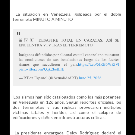
La situación en Venezuela, golpeada por el doble
terremoto MINUTO A MINUTO
🚨🇻🇪 DESASTRE TOTAL EN CARACAS: ASÍ SE
ENCUENTRA VTV TRAS EL TERREMOTO
Imágenes difundidas por el canal estatal venezolano muestran
las condiciones de sus instalaciones luego de los fuertes
sismos que sacudieron el país.
https://t.co/5lRB5WKiVl
pic.twitter.com/Qqk2befElE
— RT en Español (@ActualidadRT)
June 25, 2026
Los sismos han sido catalogados como los más potentes
en Venezuela en 126 años. Según reportes oficiales, los
dos terremotos y sus réplicas provocaron múltiples
víctimas fatales y heridos, así como el colapso de
edificaciones y daños en infraestructuras críticas.
La presidenta encargada, Delcy Rodríguez, declaró el