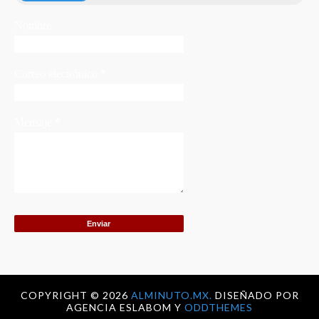
Nombre
Correo electrónico
*
Mensaje
*
COPYRIGHT ©
2026
ALMINUTO.MX.
DISEÑADO POR
AGENCIA ESLABOM Y
ODDTHEMES