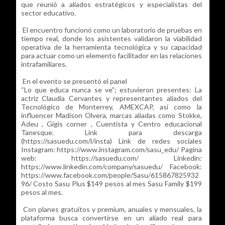
que reunió a aliados estratégicos y especialistas del
sector educativo.
El encuentro funcionó como un laboratorio de pruebas en
tiempo real, donde los asistentes validaron la viabilidad
operativa de la herramienta tecnológica y su capacidad
para actuar como un elemento facilitador en las relaciones
intrafamiliares.
En el evento se presentó el panel
“Lo que educa nunca se ve”; estuvieron presentes: La
actriz Claudia Cervantes y representantes aliados del
Tecnológico de Monterrey, AMEXCAP, así como la
influencer Madison Olvera, marcas aliadas como Stokke,
Adeu , Gigis corner , Cuentista y Centro educacional
Tanesque. Link para descarga
(https://sasuedu.com/l/insta) Link de redes sociales
Instagram: https://www.instagram.com/sasu_edu/ Pagina
web: https://sasuedu.com/ Linkedin:
https://www.linkedin.com/company/sasuedu/ Facebook:
https://www.facebook.com/people/Sasu/615867825932
96/ Costo Sasu Plus $149 pesos al mes Sasu Family $199
pesos al mes.
Con planes gratuitos y premium, anuales y mensuales, la
plataforma busca convertirse en un aliado real para