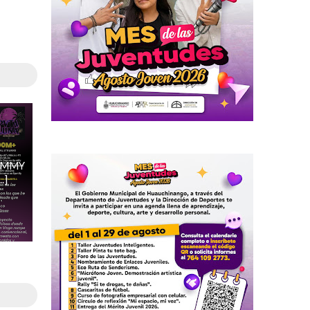
AMMY
.]