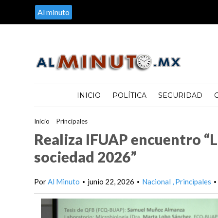
Al minuto
INICIO
POLÍTICA
SEGURIDAD
Inicio
>
Principales
>
Realiza IFUAP encuentro “La Ciencia abraza 
Realiza IFUAP encuentro “La 
sociedad 2026”
Por
Al Minuto
junio 22, 2026
Nacional
Principales
•
•
•