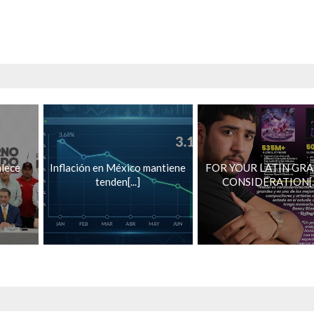
lece
Inflación en México mantiene
FOR YOUR LATIN GR
]
tenden[...]
CONSIDERATION[..