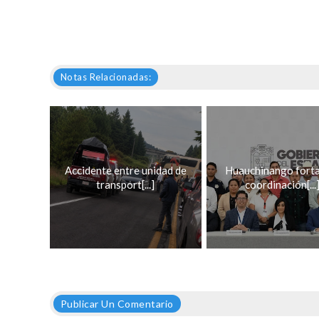
Notas Relacionadas:
Accidente entre unidad de
Huauchinango forta
transport[...]
coordinación[...
Publicar Un Comentario