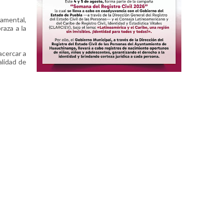
namental,
raza a la
acercar a
alidad de