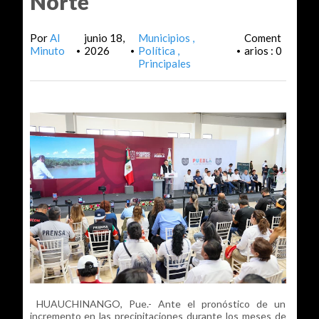
Norte
Por
Al
junio 18,
Municipios
Coment
Minuto
2026
Política
arios : 0
•
•
•
Principales
HUAUCHINANGO, Pue.- Ante el pronóstico de un
incremento en las precipitaciones durante los meses de