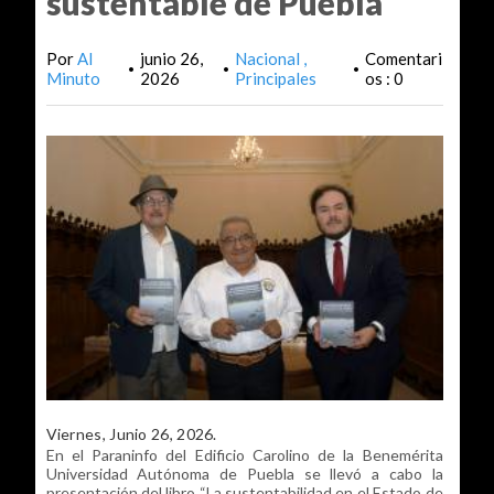
sustentable de Puebla
Por
Al
junio 26,
Nacional
Comentari
•
•
•
Minuto
2026
Principales
os : 0
Viernes, Junio 26, 2026.
En el Paraninfo del Edificio Carolino de la Benemérita
Universidad Autónoma de Puebla se llevó a cabo la
presentación del libro “La sustentabilidad en el Estado de