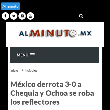
Al minuto
MENU
Inicio
>
Principales
>
México derrota 3-0 a Chequia y Ochoa
se roba los reflectores
México derrota 3-0 a
Chequia y Ochoa se roba
los reflectores