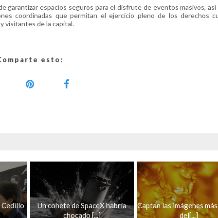
e garantizar espacios seguros para el disfrute de eventos masivos, as
ones coordinadas que permitan el ejercicio pleno de los derechos cu
 visitantes de la capital.
Comparte esto:
 Cedillo
Un cohete de SpaceX habría
Captan las imágenes más 
chocado [...]
del[...]