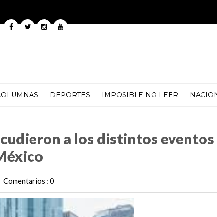
COLUMNAS
DEPORTES
IMPOSIBLE NO LEER
NACIO
istintos eventos realizados en la Ciudad de México
cudieron a los distintos eventos
 México
Comentarios : 0
•