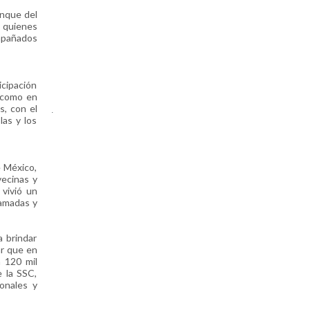
anque del
, quienes
ompañados
icipación
í como en
s, con el
.
las y los
e México,
vecinas y
 vivió un
ramadas y
a brindar
ar que en
 120 mil
e la SSC,
ionales y