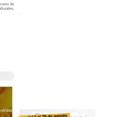
í como de
lturales,
.
nítidas