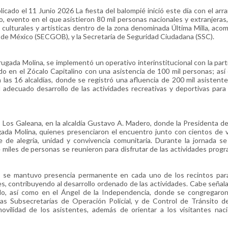
cado el 11 Junio 2026 La fiesta del balompié inició este día con el arr
, evento en el que asistieron 80 mil personas nacionales y extranjeras
s culturales y artísticas dentro de la zona denominada Última Milla, ac
 de México (SECGOB), y la Secretaría de Seguridad Ciudadana (SSC).
ugada Molina, se implementó un operativo interinstitucional con la part
ado en el Zócalo Capitalino con una asistencia de 100 mil personas; as
 las 16 alcaldías, donde se registró una afluencia de 200 mil asistente
l adecuado desarrollo de las actividades recreativas y deportivas para 
o Los Galeana, en la alcaldía Gustavo A. Madero, donde la Presidenta d
gada Molina, quienes presenciaron el encuentro junto con cientos de 
 de alegría, unidad y convivencia comunitaria. Durante la jornada se
e miles de personas se reunieron para disfrutar de las actividades prog
es, se mantuvo presencia permanente en cada uno de los recintos par
es, contribuyendo al desarrollo ordenado de las actividades. Cabe señal
alo, así como en el Ángel de la Independencia, donde se congregaron
de las Subsecretarías de Operación Policial, y de Control de Tránsito d
ovilidad de los asistentes, además de orientar a los visitantes nac