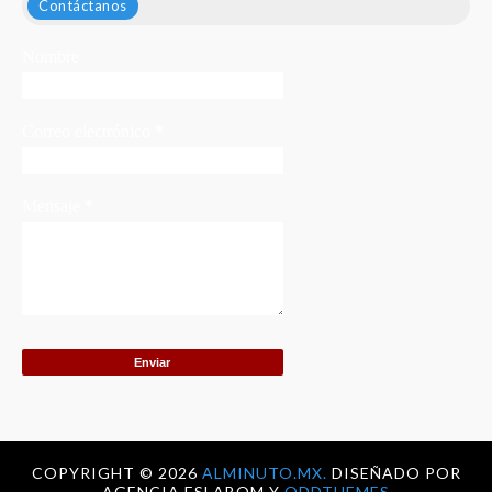
Contáctanos
Nombre
Correo electrónico
*
Mensaje
*
COPYRIGHT ©
2026
ALMINUTO.MX.
DISEÑADO POR
AGENCIA ESLABOM Y
ODDTHEMES