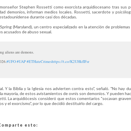
l monseñor Stephen Rossetti como exorcista arquidiocesano tras sus 
ad demonios, informan medios locales. Rossetti, sacerdote y psicólogo
al estadounidense durante casi dos décadas.
 Spring (Maryland), un centro especializado en la atención de problemas
es acusados de abuso sexual.
ing aliens are demons.
2026.
#UFO
#UAP
#ETHateCrimes
https://t.co/K2UHkfIFsr
Y la Biblia y la Iglesia nos advierten contra esto", señaló. "No hay d
 la mayoría, de estos avistamientos de ovnis son demonios. Y pueden ha
etti. La arquidiócesis consideró que estos comentarios "socavan grave
s y el exorcismo", por lo que decidió destituirlo del cargo.
Comparte esto: