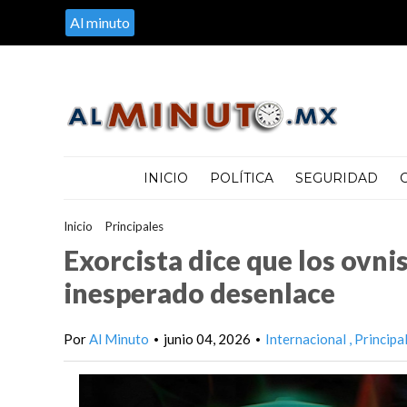
Al minuto
INICIO
POLÍTICA
SEGURIDAD
Inicio
>
Principales
>
Exorcista dice que los ovnis son demonios,
Exorcista dice que los ovni
inesperado desenlace
Por
Al Minuto
junio 04, 2026
Internacional
Principa
•
•