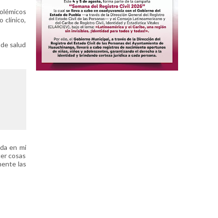
polémicos
 clínico,
 de salud
uda en mi
cer cosas
mente las