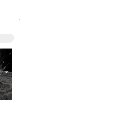
.
abría
.