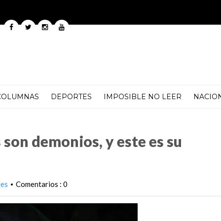
COLUMNAS
DEPORTES
IMPOSIBLE NO LEER
NACIO
 y este es su inesperado desenlace
s son demonios, y este es su
les
Comentarios : 0
•