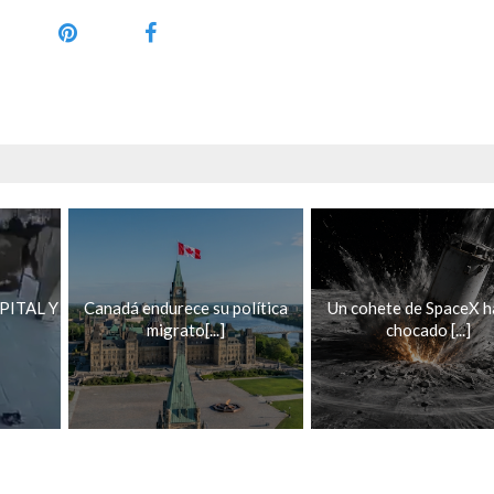
PITAL Y
Canadá endurece su política
Un cohete de SpaceX h
migrato[...]
chocado [...]