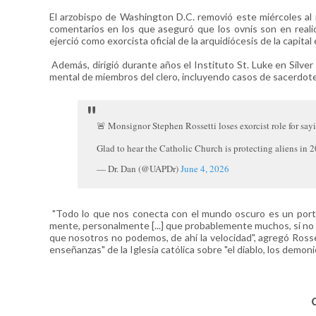
El arzobispo de Washington D.C. removió este miércoles a
comentarios en los que aseguró que los ovnis son en realid
ejerció como exorcista oficial de la arquidiócesis de la capit
Además, dirigió durante años el Instituto St. Luke en Silver
mental de miembros del clero, incluyendo casos de sacerdot
🚨 Monsignor Stephen Rossetti loses exorcist role for say
Glad to hear the Catholic Church is protecting aliens in 
— Dr. Dan (@UAPDr)
June 4, 2026
"Todo lo que nos conecta con el mundo oscuro es un portal. 
mente, personalmente [...] que probablemente muchos, si no
que nosotros no podemos, de ahí la velocidad", agregó Ross
enseñanzas" de la Iglesia católica sobre "el diablo, los demonio