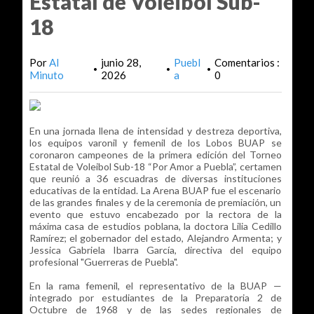
Estatal de Voleibol Sub-
18
Por
Al
junio 28,
Puebl
Comentarios :
•
•
•
Minuto
2026
a
0
En una jornada llena de intensidad y destreza deportiva,
los equipos varonil y femenil de los Lobos BUAP se
coronaron campeones de la primera edición del Torneo
Estatal de Voleibol Sub-18 “Por Amor a Puebla”, certamen
que reunió a 36 escuadras de diversas instituciones
educativas de la entidad. La Arena BUAP fue el escenario
de las grandes finales y de la ceremonia de premiación, un
evento que estuvo encabezado por la rectora de la
máxima casa de estudios poblana, la doctora Lilia Cedillo
Ramírez; el gobernador del estado, Alejandro Armenta; y
Jessica Gabriela Ibarra García, directiva del equipo
profesional "Guerreras de Puebla".
En la rama femenil, el representativo de la BUAP —
integrado por estudiantes de la Preparatoria 2 de
Octubre de 1968 y de las sedes regionales de