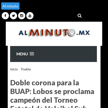
Al minuto
MENU
Inicio
>
Puebla
>
Doble corona para la BUAP: Lobos se
proclama campeón del Torneo Estatal de Voleibol Sub-18
Doble corona para la
BUAP: Lobos se proclama
campeón del Torneo