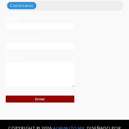
Contáctanos
Nombre
Correo electrónico
*
Mensaje
*
COPYRIGHT ©
2026
ALMINUTO.MX.
DISEÑADO POR