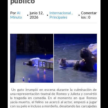
público
Por
Al
junio 12,
Internacional
Comentar
•
•
•
Minuto
2026
Principales
ios : 0
Un gato irrumpió en escena durante la culminación de
una representación teatral de Romeo y Julieta y convirtió
la tragedia en comedia. En el momento en que Romeo
yacía muerto, el felino se acercó al actor, empezó a jugar
con su pelo e incluso a morderlo, desatando las carcajadas