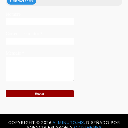
Contáctanos
Nombre
Correo electrónico
*
Mensaje
*
COPYRIGHT ©
2026
ALMINUTO.MX.
DISEÑADO POR
AGENCIA ESLABOM Y
ODDTHEMES