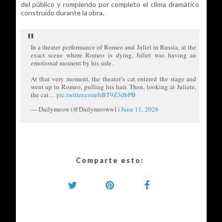
del público y rompiendo por completo el clima dramático
construido durante la obra.
In a theater performance of Romeo and Juliet in Russia, at the
exact scene where Romeo is dying, Juliet was having an
emotional moment by his side.
At that very moment, the theater’s cat entered the stage and
went up to Romeo, pulling his hair. Then, looking at Juliete,
the cat…
pic.twitter.com/hBT9Z3dbPB
— Dailymeow (@Dailymeoww1)
June 11, 2026
Comparte esto: