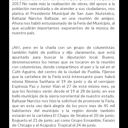
2017 No nada más la realización de obras, del apoyo a la
población necesitada y de atender a sus ciudadanos, nos
platica el Presidente Municipal de San Juan Xiutetelco,
Baltazar Narciso Baltazar, en una reunión de amigos.
Ahora nos habló entusiasmado de la Feria del Municipio, al
que acudirán importantes exponentes de la música de
nuestro país.
¡Ah!, pero en la charla con un grupo de columnistas
también habló de política y dijo claramente, que está
apuntado para buscar la diputación local. Bueno,
desmenucemos los temas que se tocaron en la reunión
con columnistas, donde compartimos el pan y la sal en el
Café Aguirre, del centro de la ciudad de Puebla. Fíjense
que la cartelera de la Feria está interesante pues habrá
misma Ximena Sariñana el 19 de junio y da el cerrojazo
Espinoza Paz y Junior Klan el 27 de este mismo mes, ya
que los festejos serán desde el 19 al 28 de junio, en ese
bello municipio de la sierra nororiental de nuestro estado.
Baltazar Narciso nos hizo la solicitud de promover la Feria,
que en esta vez dará alegría de los poco mas de 45 mil
habitantes del municipio y la región donde también
estarán en la cartelera El Chapo de Sinaloa el 20 de junio;
Bogueto el 21 de junio; así como Grupo Ensamble, Faraón
de Chicago y el Acapulco Tropical el 24 de junio.