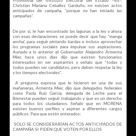
Provisional del Instituto Electoral del Estado -IEE-,
Christian Mariana Ceballos Garduño, no existen actos
anticipados de campaña, “porque no han iniciado las
campañas”.
De por sí, le han encontrado las lagunas a la ley y ahora
con esas declaraciones se puede decir que hay “manga
ancha”, para seguir pintando bardas e incluso aprovechar
los programas sociales para impulsar sus aspiraciones.
Aunado a lo anterior el Gobernador Alejandro Armenta
Mier, hace unos días dijo que existen funcionarios
interesados en ser aspirantes y señalo que “todas y
todos pueden ser candidatos, pero deben respetar la ley
y los tiempos electorales”.
A pregunta expresa que le hicieron en una de sus
mañaneras, Armenta Mier, dijo que delegados federales
como Paola Ruiz García, delegada de Leche para el
Bienestar pueden seguir trabajando y que es un derecho
para todos los ciudadanos. Señaló que en MORENA
existen buenos perfiles y aspiran a diferentes cargos
públicos. Para que estén enterados:
SOLO SE CONSIDERARÍAN ACTOS ANTICIPADOS DE
CAMPAÑA SI PIDEN QUE VOTEN POR ELLOS