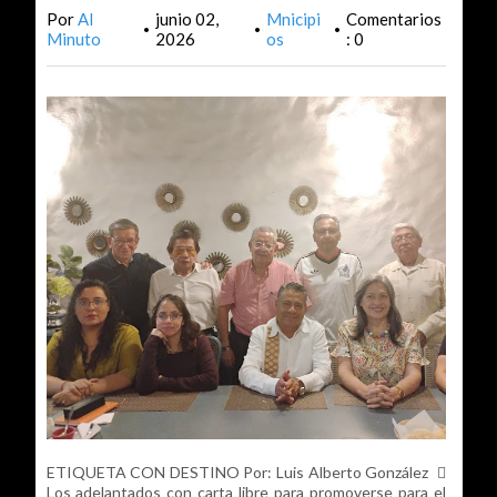
Por
Al
junio 02,
Mnicipi
Comentarios
•
•
•
Minuto
2026
os
: 0
ETIQUETA CON DESTINO Por: Luis Alberto González 
Los adelantados con carta libre para promoverse para el