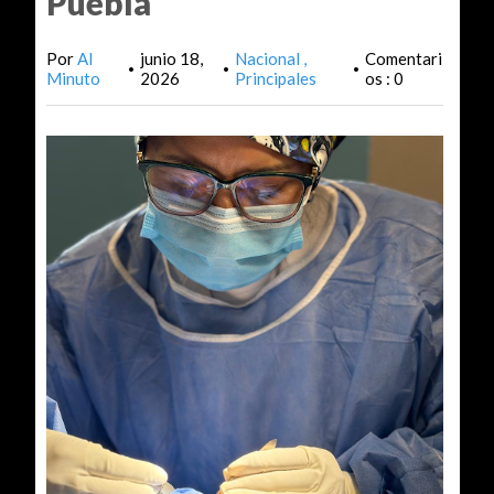
Puebla
Por
Al
junio 18,
Nacional
Comentari
•
•
•
Minuto
2026
Principales
os : 0