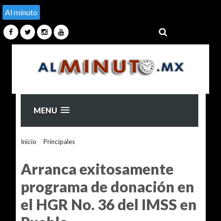
Al minuto
MENU
Inicio
>
Principales
>
Arranca exitosamente programa de
donación en el HGR No. 36 del IMSS en Puebla
Arranca exitosamente
programa de donación en
el HGR No. 36 del IMSS en