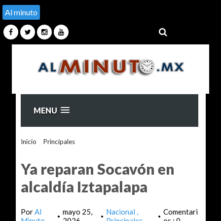
Al minuto
MENU
Inicio
>
Principales
>
Ya reparan Socavón en alcaldía
Iztapalapa
Ya reparan Socavón en
alcaldía Iztapalapa
Por
Al
mayo 25,
Nacional
Comentari
•
•
•
Minuto
2026
Principales
os : 0