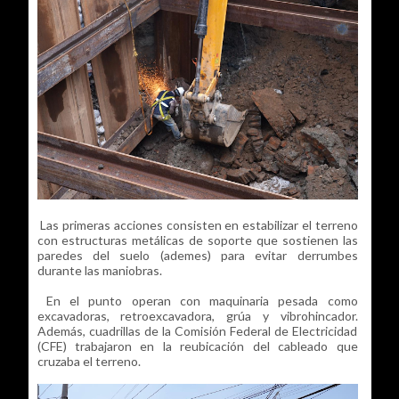
Las primeras acciones consisten en estabilizar el terreno
con estructuras metálicas de soporte que sostienen las
paredes del suelo (ademes) para evitar derrumbes
durante las maniobras.
En el punto operan con maquinaria pesada como
excavadoras, retroexcavadora, grúa y vibrohincador.
Además, cuadrillas de la Comisión Federal de Electricidad
(CFE) trabajaron en la reubicación del cableado que
cruzaba el terreno.