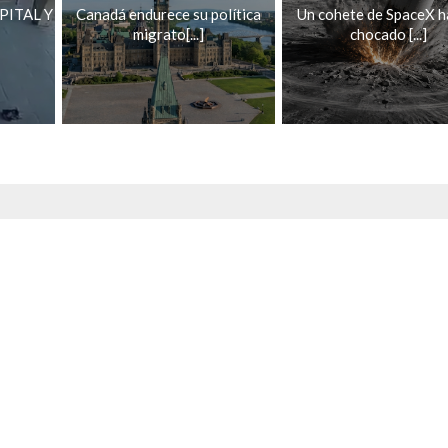
PITAL Y
Canadá endurece su política
Un cohete de SpaceX h
migrato[...]
chocado [...]