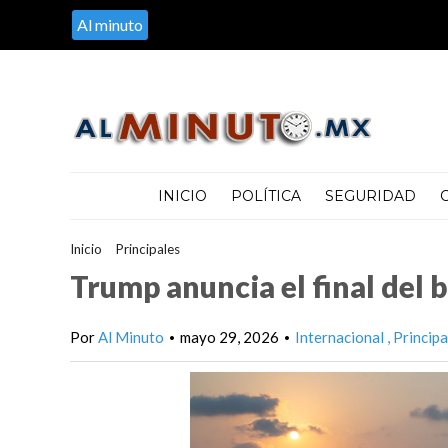
Al minuto
INICIO
POLÍTICA
SEGURIDAD
Inicio
>
Principales
>
Trump anuncia el final del bloqueo naval a I
Trump anuncia el final del 
Por
Al Minuto
mayo 29, 2026
Internacional
Principa
•
•