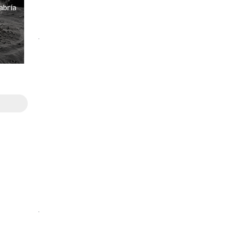
abría
.
.