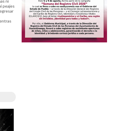
as ni
i peajes
regresar
entras