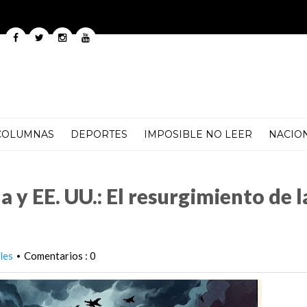
COLUMNAS
DEPORTES
IMPOSIBLE NO LEER
NACIO
surgimiento de la Guerra Fría en el Caribe
 y EE. UU.: El resurgimiento de l
les
Comentarios : 0
•