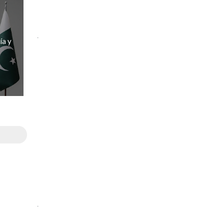
.
ía y
.