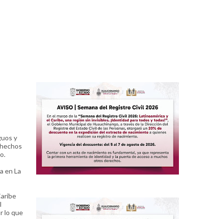
guos y
s hechos
co.
a en La
Caribe
l
r lo que