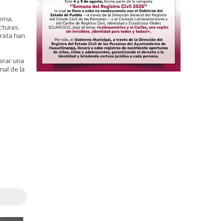
erna.
cturas.
crata han
erar una
nal de la