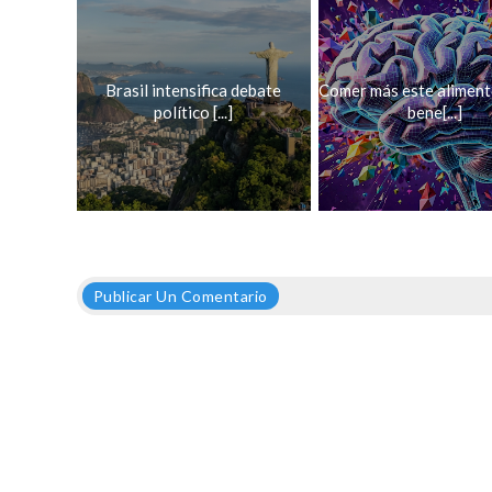
Brasil intensifica debate
Comer más este aliment
político [...]
bene[...]
Publicar Un Comentario