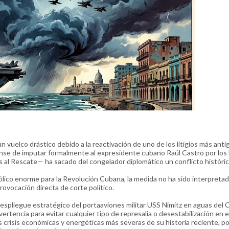
n vuelco drástico debido a la reactivación de uno de los litigios más anti
idense de imputar formalmente al expresidente cubano Raúl Castro por lo
s al Rescate— ha sacado del congelador diplomático un conflicto históri
lico enorme para la Revolución Cubana, la medida no ha sido interpretad
ovocación directa de corte político.
despliegue estratégico del portaaviones militar USS Nimitz en aguas del 
rtencia para evitar cualquier tipo de represalia o desestabilización en e
as crisis económicas y energéticas más severas de su historia reciente, po