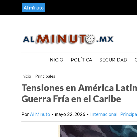
Al minuto
INICIO
POLÍTICA
SEGURIDAD
Inicio
>
Principales
>
Tensiones en América Latina y EE. UU.: El re
Tensiones en América Latina
Guerra Fría en el Caribe
Por
Al Minuto
mayo 22, 2026
Internacional
Principa
•
•