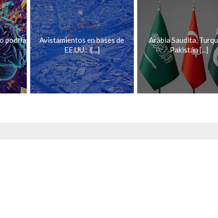
o podría
Avistamientos en bases de
Arabia Saudita, Turqu
EE.UU.: l[...]
Pakistán [...]