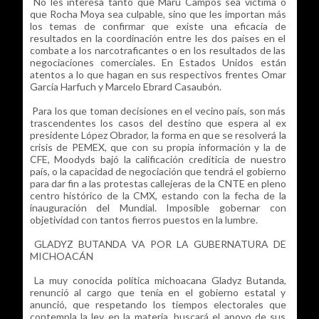
No les interesa tanto que Maru Campos sea víctima o
que Rocha Moya sea culpable, sino que les importan más
los temas de confirmar que existe una eficacia de
resultados en la coordinación entre les dos países en el
combate a los narcotraficantes o en los resultados de las
negociaciones comerciales. En Estados Unidos están
atentos a lo que hagan en sus respectivos frentes Omar
García Harfuch y Marcelo Ebrard Casaubón.
Para los que toman decisiones en el vecino país, son más
trascendentes los casos del destino que espera al ex
presidente López Obrador, la forma en que se resolverá la
crisis de PEMEX, que con su propia información y la de
CFE, Moodyds bajó la calificación crediticia de nuestro
país, o la capacidad de negociación que tendrá el gobierno
para dar fin a las protestas callejeras de la CNTE en pleno
centro histórico de la CMX, estando con la fecha de la
inauguración del Mundial. Imposible gobernar con
objetividad con tantos fierros puestos en la lumbre.
GLADYZ BUTANDA VA POR LA GUBERNATURA DE
MICHOACÁN
La muy conocida política michoacana Gladyz Butanda,
renunció al cargo que tenía en el gobierno estatal y
anunció, que respetando los tiempos electorales que
contempla la ley en la materia, buscará el apoyo de sus