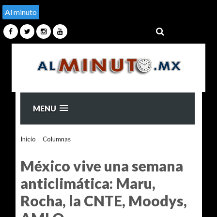
Al minuto
MENU
Inicio
>
Columnas
>
México vive una semana anticlimática:
Maru, Rocha, la CNTE, Moodys, AMLO
México vive una semana
anticlimática: Maru,
Rocha, la CNTE, Moodys,