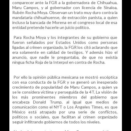
comparecer ante la FGR a la gobernadora de Chihuahua,
Maru Campos, y al gobernador con licencia de Sinaloa,
Rubén Rocha Moya. Observan un trato muy duro contra la
mandataria chihuahuense, de extracción panista, a quien
incluso la bancada de Morena en el congreso local de esa
entidad pretende hacerle un juicio político.
Para Rocha Moya y los integrantes de su gobierno que
fueron señalados por Estados Unidos como personas
ligadas al crimen organizado, la FGR los citó aclarando que
era solamente en calidad de testigos. Y además hizo el
anuncio, que nadie le preguntaba, de que no existía
ningua ficha Roja de la Interpol en contra de Rocha.
Por ello la opinión pública mexicana se mostró escéptica
con esa conducta de la FGR y se generó un inesperado
crecimiento de popularidad de Maru Campos, a quien ya
se le considera víctima y perseguida de la 4T. La visión de
los más prominentes miembros del gobierno que
encabeza Donald Trump, al igual que medios de
comunicación como el NYT o Los Ángeles Times, es que
México está atrapado por una serie de conflictos,
políticos o sociales, que facilitan al crimen organizado
seguir infiltrando gobiernos de todos los niveles.